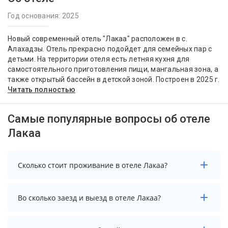
Год основания: 2025
Новый современный отель "Лакаа" расположен в с.
Алахадзы. Отель прекрасно подойдет для семейных пар с
детьми. На территории отеля есть летняя кухня для
самостоятельного приготовления пищи, мангальная зона, а
также открытый бассейн в детской зоной. Построен в 2025 г.
Читать полностью
Самые популярные вопросы об отеле
Лакаа
Сколько стоит проживание в отеле Лакаа?
Стоимость проживания в отеле Лакаа начинается от
Во сколько заезд и выезд в отеле Лакаа?
11250 рублей. Чтобы увидеть актуальные цены на
проживание, выберите нужные даты и количество
гостей.
Заезд возможен после 12:00, а выезд необходимо