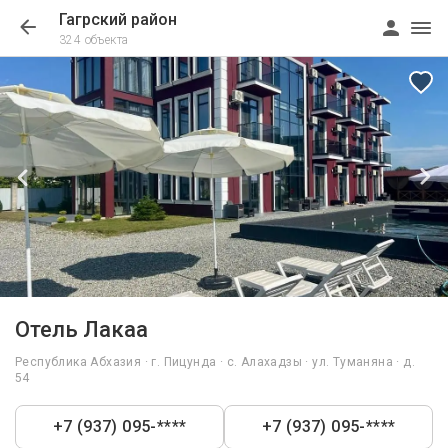
Гагрский район
324 объекта
1/49
Отель Лакаа
Республика Абхазия · г. Пицунда · с. Алахадзы · ул. Туманяна · д.
54
+7 (937) 095-****
+7 (937) 095-****