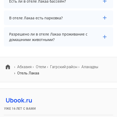
Есть ли в отеле Лакаа бассейн?
осуществить до 14:00.
В отеле Лакаа есть бассейн.
В отеле Лакаа есть парковка?
В отеле Лакаа есть парковка, уточните информацию
Разрешено ли в отеле Лакаа проживание с
перед бронированием у менеджера, возможно, услуга
домашними животными?
оплачивается отдельно.
Проживание с домашними животными запрещено.
Абхазия
Отели
Гагрский район
Алахадзы
Отель Лакаа
УЖЕ 16 ЛЕТ С ВАМИ