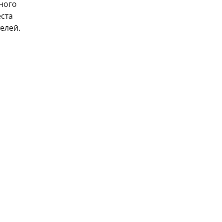
чного
еста
елей.