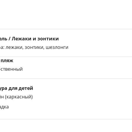
ль / Лежаки и зонтики
а: лежаки, зонтики, шезлонги
 пляж
бственный
ра для детей
йн (каркасный)
адка