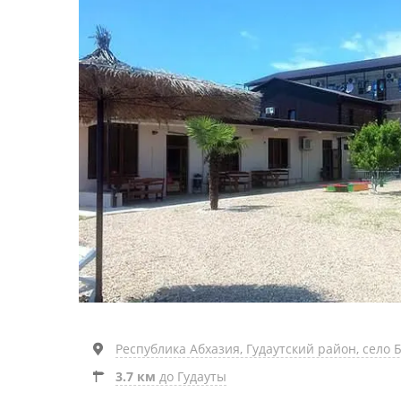
Республика Абхазия, Гудаутский район, село 
3.7 км
до Гудауты