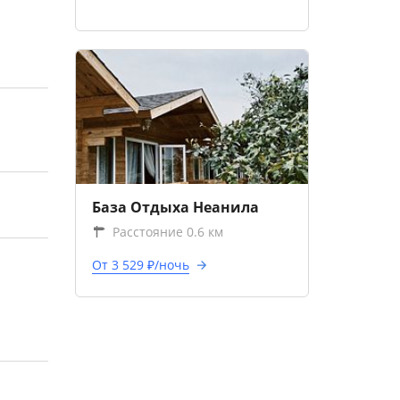
База Отдыха Неанила
Расстояние 0.6 км
От 3 529 ₽/ночь