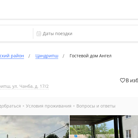
рский район
Цандрипш
Гостевой дом Ангел
В из
ипш, ул. Чанба, д. 17/2
добраться
Условия проживания
Вопросы и ответы