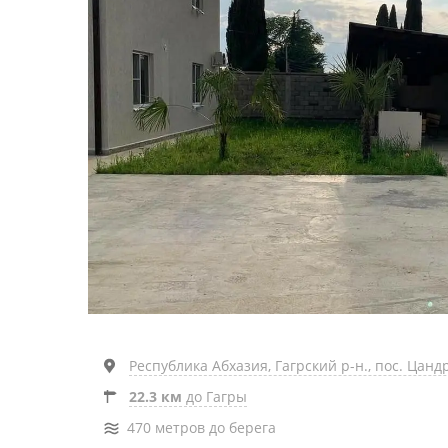
Республика Абхазия, Гагрский р-н., пос. Цандр
22.3 км
до Гагры
470 метров до берега