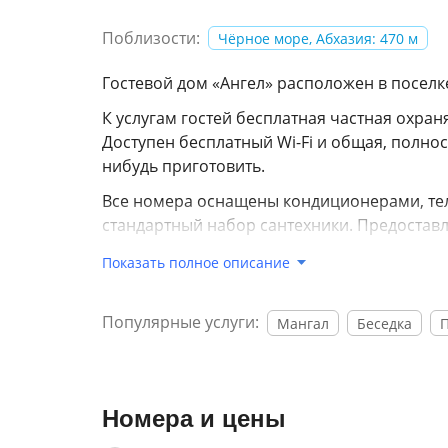
Поблизости:
Чёрное море, Абхазия: 470 м
Гостевой дом «Ангел» расположен в поселк
К услугам гостей бесплатная частная охра
Доступен бесплатный Wi-Fi и общая, полно
нибудь приготовить.
Все номера оснащены кондиционерами, тел
стандартный набор сантехники. Предоставл
Из окон открывается прекрасный вид на го
Показать полное описание
В непосредственной близости от гостевог
питания. Можно заняться активным туриз
Популярные услуги:
Мангал
Беседка
паркам.
Пляж Цандрипш находится в 5 км, железно
Сухума — около 130 км, железнодорожный 
Номера и цены
км.