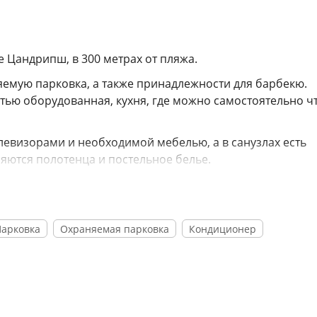
е Цандрипш, в 300 метрах от пляжа.
няемую парковка, а также принадлежности для барбекю.
стью оборудованная, кухня, где можно самостоятельно ч
евизорами и необходимой мебелью, а в санузлах есть
яются полотенца и постельное белье.
ры.
о дома расположены супермаркеты и заведения обществ
мом и свершить пешую прогулку по местным природным
Парковка
Охраняемая парковка
Кондиционер
дорожный вокзал Адлера — в 16 км, международный аэр
вокзал Гагры — в 17 км, международный аэропорт Сочи 