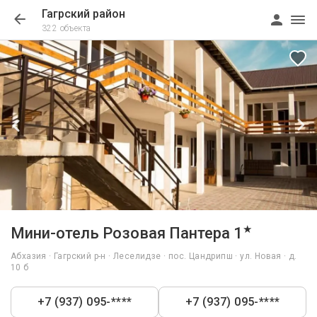
Гагрский район
322 объекта
1/22
★
Мини-отель Розовая Пантера 1
Абхазия · Гагрский р-н · Леселидзе · пос. Цандрипш · ул. Новая · д.
10 б
+7 (937) 095-****
+7 (937) 095-****