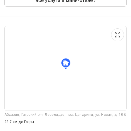
Все услуги в мини-отеле ›
Абхазия, Гагрский р-н, Леселидзе, пос. Цандрипш, ул. Новая, д. 10 б
23.7 км
до Гагры