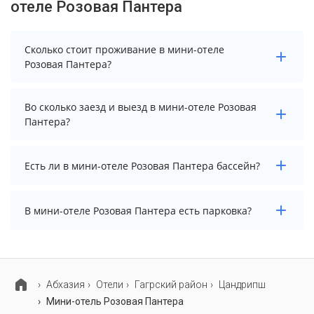
отеле Розовая Пантера
Сколько стоит проживание в мини-отеле
Розовая Пантера?
Чтобы увидеть актуальные цены на проживание в
Во сколько заезд и выезд в мини-отеле Розовая
мини-отеле Розовая Пантера, выберите нужные даты
Пантера?
и количество гостей.
Заезд возможен после 12:00, а выезд необходимо
Есть ли в мини-отеле Розовая Пантера бассейн?
осуществить до 12:00.
В мини-отеле Розовая Пантера нет бассейна.
В мини-отеле Розовая Пантера есть парковка?
В мини-отеле Розовая Пантера есть парковка,
уточните информацию перед бронированием у
менеджера, возможно, услуга оплачивается отдельно.
Абхазия
Отели
Гагрский район
Цандрипш
Мини-отель Розовая Пантера