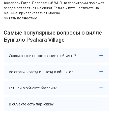
Аквапарк Гагра. Бесплатный Wi-Fi на территории поможет
всегда оставаться на связи. Если вы путешествуете на
машине, припарковаться можно...
Читать полностью
Самые популярные вопросы о вилле
Бунгало Psahara Village
Сколько стоит проживание в объекте?
Чтобы увидеть актуальные цены на проживание в
Во сколько заезд и выезд в объекте?
объекте, выберите нужные даты и количество гостей.
Заезд возможен после 14:00, а выезд необходимо
Есть ли в объекте бассейн?
осуществить до 12:00.
В объекте нет бассейна.
В объекте есть парковка?