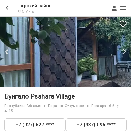
Гагрский район
323 объекта
1/20
Бунгало Psahara Village
Республика Абхазия · г. Гагра · ш. Сухумское · п. Псахара · 6-й туп. ·
д. 10
+7 (927) 522-****
+7 (937) 095-****