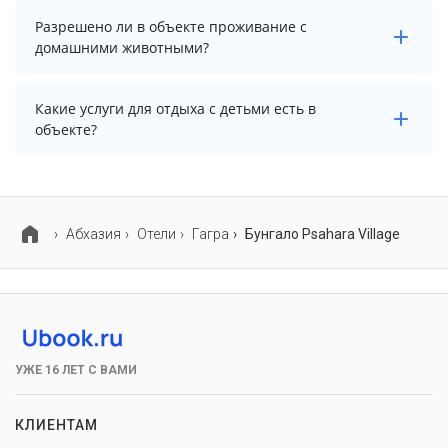
В объекте есть парковка, уточните информацию
Разрешено ли в объекте проживание с
перед бронированием у менеджера, возможно, услуга
домашними животными?
оплачивается отдельно.
Проживание с домашними животными разрешено.
Какие услуги для отдыха с детьми есть в
Однако, это может оплачиваться дополнительно.
объекте?
Для детей в объекте работает детские телеканалы.
Абхазия
Отели
Гагра
Бунгало Psahara Village
УЖЕ 16 ЛЕТ С ВАМИ
КЛИЕНТАМ