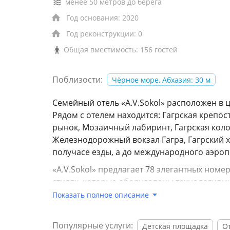
менее 50 метров до берега
Год основания: 2020
Год реконструкции: 0
Общая вместимость: 156 гостей
Поблизости:
Чёрное море, Абхазия: 30 м
Cемейный отель «A.V.Sokol» расположен в 
Рядом с отелем находится: Гагрская крепос
рынок, Мозаичный лабиринт, Гагрская коло
Железнодорожный вокзал Гагра, Гагрский х
получасе езды, а до международного аэроп
«A.V.Sokol» предлагает 78 элегантных ном
стилях, которые оборудованы технологиями
панорамные окна с видом на море или гор
Показать полное описание
Везде установлены кондиционеры, есть соб
беспроводной интернет. На территории оте
Популярные услуги:
Детская площадка
О