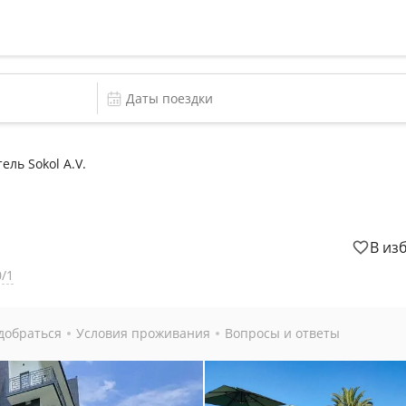
ель Sokol A.V.
В из
0/1
добраться
Условия проживания
Вопросы и ответы