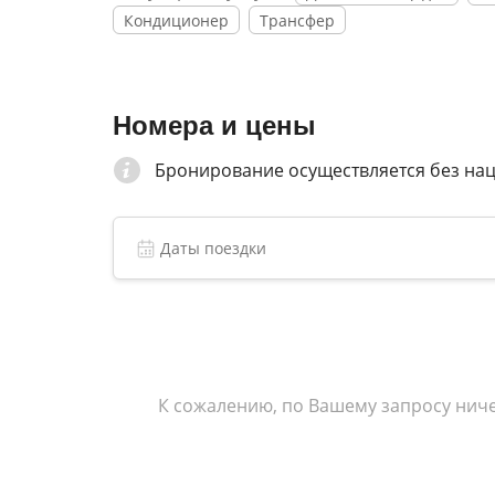
кухней.
Кондиционер
Трансфер
Городской пляж расположился в 30 метрах 
навесами, работает пункт проката лежаков 
Номера и цены
Бронирование осуществляется без на
К сожалению, по Вашему запросу ниче