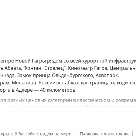
центре Новой Гагры рядом со всей курортной инфраструк
ть Абаата, Фонтан "Стрелец", Кинотеатр Гагра, Централь
ннада, Замок принца Ольденбургского, Аквапарк,
рам, Мельница. Российско-абхазская граница находится
орта в Адлере — 40 километров.
еров разных ценовых категорий в классическом и соврем
 21 века для непревзойденного удобства гостей. В комн
ы, а в некоторых номерах предусмотрены открытые терр
ственный санузел с душем, плазменный телевизор,
ля работают бар и ресторан с европейской и кавказской
ткрытый бассейн с видом на море
Парковка / Автостоянка