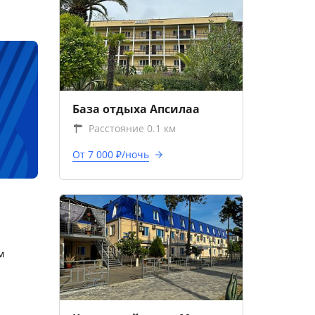
База отдыха Апсилаа
Расстояние 0.1 км
От 7 000 ₽/ночь
м