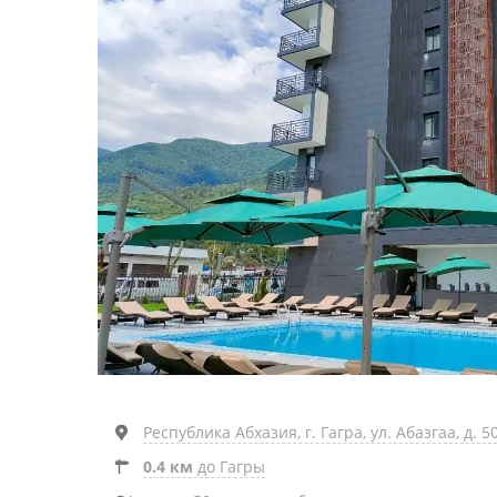
Республика Абхазия, г. Гагра, ул. Абазгаа, д. 5
0.4 км
до Гагры