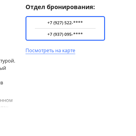
Отдел бронирования:
+7 (927) 522-****
+7 (937) 095-****
Посмотреть на карте
турой.
ный
 в
енном
атах —
асы.