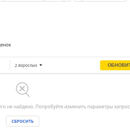
от отеля. Пляж, покрытый галькой, оснащен раздевалкам
и шезлонгов.
ценок
го не найдено. Попробуйте изменить параметры запрос
СБРОСИТЬ