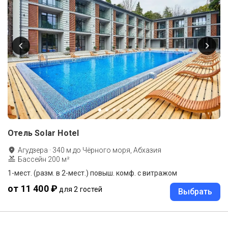
Отель Solar Hotel
Агудзера
·
340
м до
Чёрного моря, Абхазия
Бассейн 200 м²
1-мест. (разм. в 2-мест.) повыш. комф. с витражом
от 11 400 ₽
для 2 гостей
Выбрать