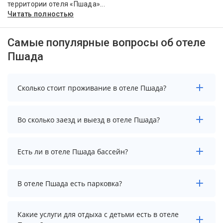
территории отеля «Пшада»...
Читать полностью
Самые популярные вопросы об отеле
Пшада
Сколько стоит проживание в отеле Пшада?
Стоимость проживания в отеле Пшада начинается от
Во сколько заезд и выезд в отеле Пшада?
8500 рублей. Чтобы увидеть актуальные цены на
проживание, выберите нужные даты и количество
гостей.
Заезд возможен после 14:00, а выезд необходимо
Есть ли в отеле Пшада бассейн?
осуществить до 12:00.
В отеле Пшада нет бассейна.
В отеле Пшада есть парковка?
В отеле Пшада есть парковка, уточните информацию
Какие услуги для отдыха с детьми есть в отеле
перед бронированием у менеджера, возможно, услуга