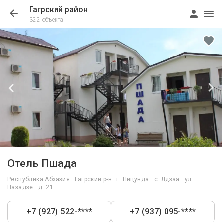
Гагрский район
322 объекта
1/37
Отель Пшада
Республика Абхазия · Гагрский р-н · г. Пицунда · с. Лдзаа · ул.
Назадзе · д. 21
+7 (927) 522-****
+7 (937) 095-****