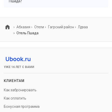
Пшада?
оплачивается отдельно.
Для детей в отеле Пшада работает игровая комната.
Абхазия
Отели
Гагрский район
Лдзаа
Отель Пшада
УЖЕ 16 ЛЕТ С ВАМИ
КЛИЕНТАМ
Как забронировать
Как оплатить
Бонусная программа