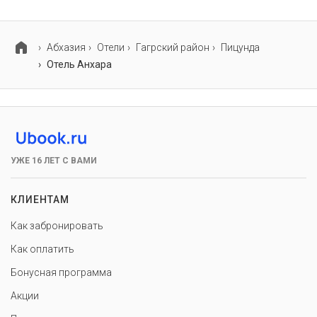
В отеле Анхара есть парковка, уточните информацию
перед бронированием у менеджера, возможно, услуга
оплачивается отдельно.
Абхазия
Отели
Гагрский район
Пицунда
Отель Анхара
УЖЕ 16 ЛЕТ С ВАМИ
КЛИЕНТАМ
Как забронировать
Как оплатить
Бонусная программа
Акции