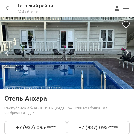
Гагрский район
324 объекта
1/66
Отель Анхара
Республика Абхазия · г. Пицунда · р-н Птицефабрика · ул.
Фабричная · д. 5
+7 (937) 095-****
+7 (937) 095-****