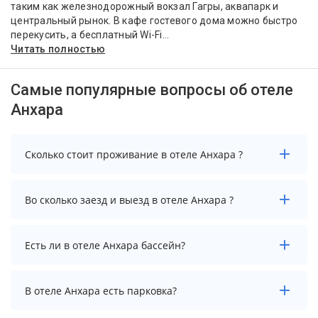
таким как железнодорожный вокзал Гагры, аквапарк и
центральный рынок. В кафе гостевого дома можно быстро
перекусить, а бесплатный Wi-Fi...
Читать полностью
Самые популярные вопросы об отеле
Анхара
Сколько стоит проживание в отеле Анхара ?
Стоимость проживания в отеле Анхара начинается от
Во сколько заезд и выезд в отеле Анхара ?
5850 рублей. Чтобы увидеть актуальные цены на
проживание, выберите нужные даты и количество
гостей.
Заезд возможен после 12:00, а выезд необходимо
Есть ли в отеле Анхара бассейн?
осуществить до 14:00.
В отеле Анхара есть бассейн.
В отеле Анхара есть парковка?