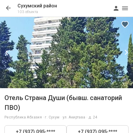
Сухумский район
103 объекта
1/31
Отель Страна Души (бывш. санаторий
ПВО)
Республика Абхазия · г. Сухум · ул. Акиртава · д. 24
+7 (937) 095-****
+7 (937) 095-****