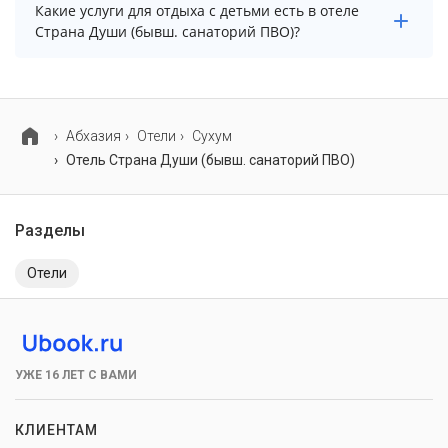
Проживание с домашними животными запрещено.
Какие услуги для отдыха с детьми есть в отеле
Страна Души (бывш. санаторий ПВО)?
Для детей в отеле Страна Души (бывш. санаторий
ПВО) работает анимационный персонал и детская
площадка.
Абхазия
Отели
Сухум
Отель Страна Души (бывш. санаторий ПВО)
Разделы
Отели
УЖЕ 16 ЛЕТ С ВАМИ
КЛИЕНТАМ