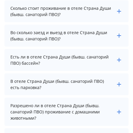
Сколько стоит проживание в отеле Страна Души
(бывш. санаторий ПВО)?
Стоимость проживания в отеле Страна Души (бывш.
Во сколько заезд и выезд в отеле Страна Души
санаторий ПВО) начинается от 3400 рублей. Чтобы
(бывш. санаторий ПВО)?
увидеть актуальные цены на проживание, выберите
нужные даты и количество гостей.
Заезд возможен после 14:00, а выезд необходимо
Есть ли в отеле Страна Души (бывш. санаторий
осуществить до 12:00.
ПВО) бассейн?
В отеле Страна Души (бывш. санаторий ПВО) есть
В отеле Страна Души (бывш. санаторий ПВО)
открытый бассейн.
есть парковка?
В отеле Страна Души (бывш. санаторий ПВО) есть
Разрешено ли в отеле Страна Души (бывш.
парковка, уточните информацию перед
санаторий ПВО) проживание с домашними
бронированием у менеджера, возможно, услуга
животными?
оплачивается отдельно.