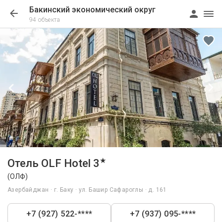
Бакинский экономический округ
94 объекта
1/22
★
Отель OLF Hotel 3
(ОЛФ)
Азербайджан · г. Баку · ул. Башир Сафароглы · д. 161
+7 (927) 522-****
+7 (937) 095-****