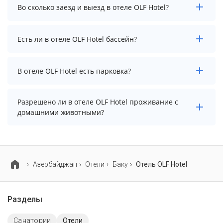
Чтобы увидеть актуальные цены на проживание в
Во сколько заезд и выезд в отеле OLF Hotel?
отеле OLF Hotel, выберите нужные даты и количество
гостей.
Заезд возможен после 14:00, а выезд необходимо
Есть ли в отеле OLF Hotel бассейн?
осуществить до 12:00.
В отеле OLF Hotel нет бассейна.
В отеле OLF Hotel есть парковка?
В отеле OLF Hotel есть парковка, уточните
Разрешено ли в отеле OLF Hotel проживание с
информацию перед бронированием у менеджера,
домашними животными?
возможно, услуга оплачивается отдельно.
Проживание с домашними животными разрешено.
Однако, это может оплачиваться дополнительно.
Азербайджан
Отели
Баку
Отель OLF Hotel
Разделы
Санатории
Отели