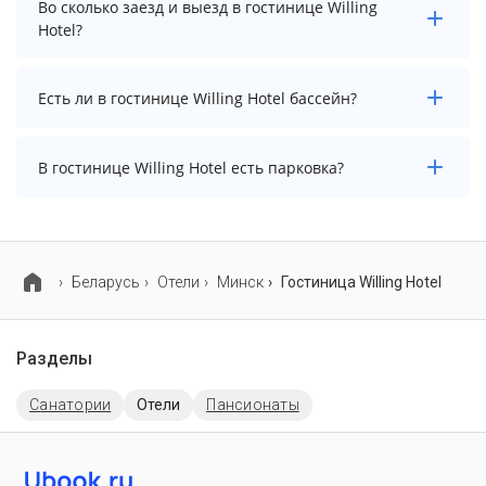
Во сколько заезд и выезд в гостинице Willing
начинается от 10609 рублей. Чтобы увидеть
Hotel?
актуальные цены на проживание, выберите нужные
даты и количество гостей.
Заезд возможен после 14:00, а выезд необходимо
Есть ли в гостинице Willing Hotel бассейн?
осуществить до 12:00.
В гостинице Willing Hotel нет бассейна.
В гостинице Willing Hotel есть парковка?
В гостинице Willing Hotel есть парковка, уточните
информацию перед бронированием у менеджера,
возможно, услуга оплачивается отдельно.
Беларусь
Отели
Минск
Гостиница Willing Hotel
Разделы
Санатории
Отели
Пансионаты