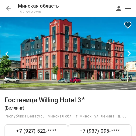
Минская область
157 объектов
1/45
★
Гостиница Willing Hotel 3
(Виллинг)
Республика Беларусь · Минская обл. · г. Минск · ул. Ленина · д. 50
+7 (927) 522-****
+7 (937) 095-****