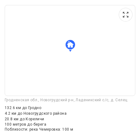
Гродненская обл., Новогрудский р-н, Ладеникский с/с, д. Селец
132.6 км
до Гродно
4.2 км
до Новогрудского района
20.8 км
до Кореличи
100 метров до берега
Поблизости: река Чемеровка: 100 м