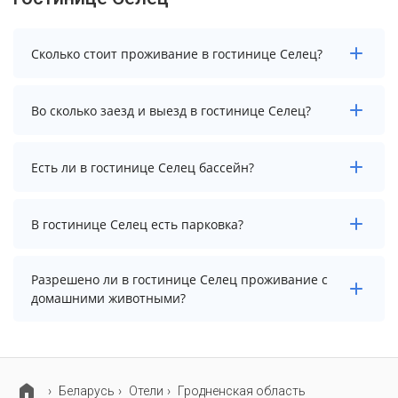
Сколько стоит проживание в гостинице Селец?
Чтобы увидеть актуальные цены на проживание в
Во сколько заезд и выезд в гостинице Селец?
гостинице Селец, выберите нужные даты и
количество гостей.
Заезд возможен после 12:00, а выезд необходимо
Есть ли в гостинице Селец бассейн?
осуществить до 12:00.
В гостинице Селец нет бассейна.
В гостинице Селец есть парковка?
В гостинице Селец есть парковка, уточните
Разрешено ли в гостинице Селец проживание с
информацию перед бронированием у менеджера,
домашними животными?
возможно, услуга оплачивается отдельно.
Проживание с домашними животными разрешено.
Однако, это может оплачиваться дополнительно.
Беларусь
Отели
Гродненская область