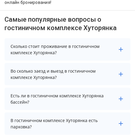
онлайн бронирования!
Самые популярные вопросы о
гостиничном комплексе Хуторянка
Сколько стоит проживание в гостиничном
комплексе Хуторянка?
Чтобы увидеть актуальные цены на проживание в
Во сколько заезд и выезд в гостиничном
гостиничном комплексе Хуторянка, выберите нужные
комплексе Хуторянка?
даты и количество гостей.
Заезд возможен после 14:00, а выезд необходимо
Есть ли в гостиничном комплексе Хуторянка
осуществить до 12:00.
бассейн?
Да. Всего на территории гостиничного комплекса
В гостиничном комплексе Хуторянка есть
Хуторянка бассейнов: 2. А именно: бассейн, открытый
парковка?
плавательный бассейн. Более точную информацию