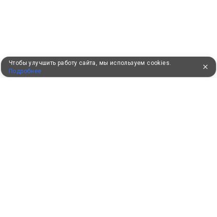
Чтобы улучшить работу сайта, мы используем cookies.
Подробнее
УЖЕ 16 ЛЕТ С ВАМИ
КЛИЕНТАМ
Как забронировать
Как оплатить