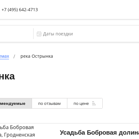
+7 (495) 642-4713
емах
река Острынка
нка
по отзывам
по цене
омендуемые
Усадьба Бобровая долин