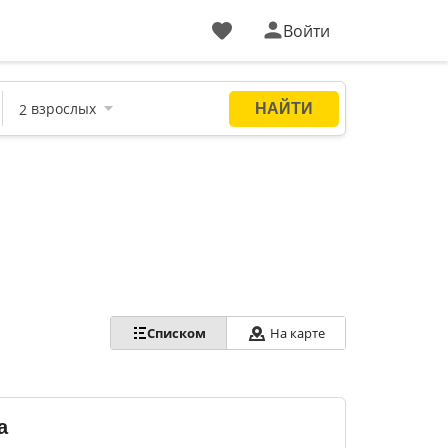
Войти
На карте
Списком
а