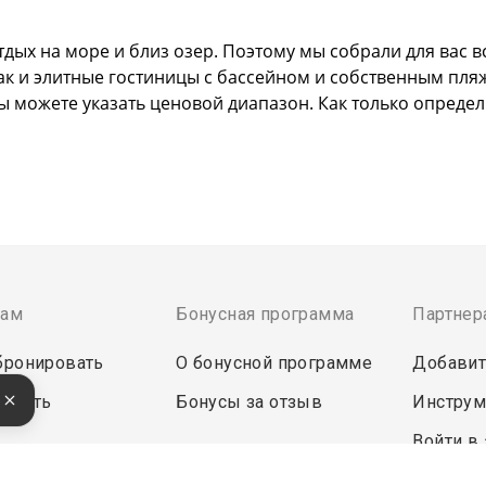
дых на море и близ озер. Поэтому мы собрали для вас в
так и элитные гостиницы с бассейном и собственным пля
ы можете указать ценовой диапазон. Как только опреде
там
Бонусная программа
Партнер
бронировать
О бонусной программе
Добавит
е
латить
Бонусы за отзыв
Инструм
Войти в
ректной работы сайт использует файлы cookie, продолжение ис