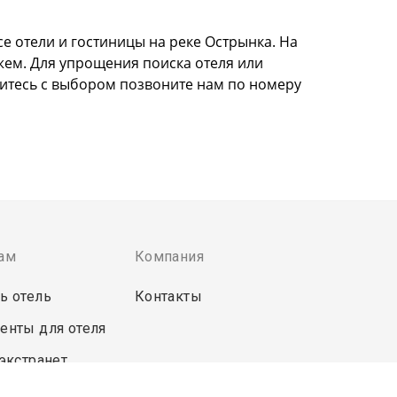
се отели и гостиницы на реке Острынка. На
жем. Для упрощения поиска отеля или
литесь с выбором позвоните нам по номеру
ам
Компания
ь отель
Контакты
енты для отеля
 экстранет
пользования сервиса означает ваше согласие с