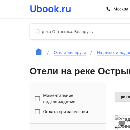
Москва
Отели Беларуси
На реках и водо
Отели на реке Остры
Моментальное
рек
подтверждение
Оплата при заселении