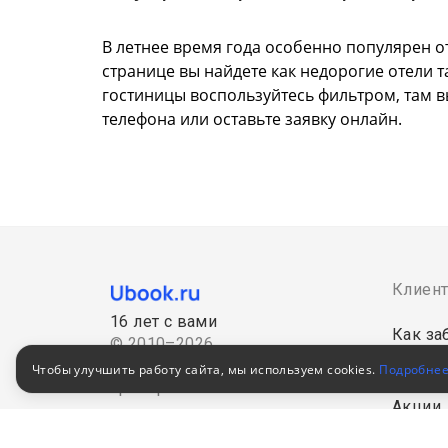
В летнее время года особенно популярен от
странице вы найдете как недорогие отели 
гостиницы воспользуйтесь фильтром, там в
телефона или оставьте заявку онлайн.
Клиен
16 лет с вами
Как за
© 2010–2026
Российский сервис
Чтобы улучшить работу сайта, мы используем cookies.
Подробне
Как оп
бронирования
Акции
Пользовательское соглашение
Для кор