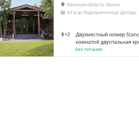
Минская область, Минск
44
м до
Водохранилища Дрозды
Двухместный номер Stand
×
2
комнатой двуспальная кр
Без питания