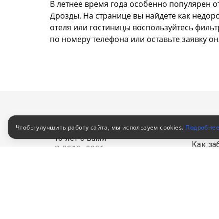
В летнее время года особенно популярен о
Дрозды. На странице вы найдете как недор
отеля или гостиницы воспользуйтесь фильт
по номеру телефона или оставьте заявку он
Клиен
Чтобы улучшить работу сайта, мы используем cookies.
Подробне
16 лет с вами
Как за
© 2010–2026
Российский сервис
Как оп
бронирования
Акции
Пользовательское соглашение
Для кор
Политика конфиденциальности
обработ