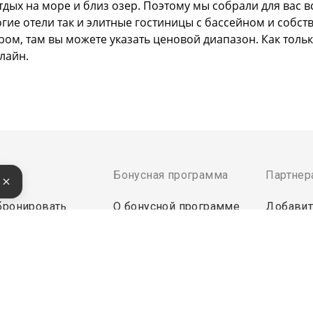
тдых на море и близ озер. Поэтому мы собрали для вас 
огие отели так и элитные гостиницы с бассейном и соб
ром, там вы можете указать ценовой диапазон. Как тол
лайн.
там
Бонусная программа
Партнер
е
бронировать
О бонусной программе
Добавит
латить
Бонусы за отзыв
Инструм
Войти в
ректной работы сайт использует файлы cookie, продолжение ис
кой данных.