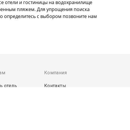
все отели и гостиницы на водохранилище
ственным пляжем. Для упрощения поиска
ько определитесь с выбором позвоните нам
ам
Компания
ь отель
Контакты
енты для отеля
 экстранет
пользования сервиса означает ваше согласие с