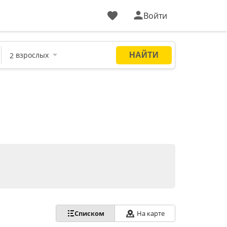
Войти
Списком
На карте