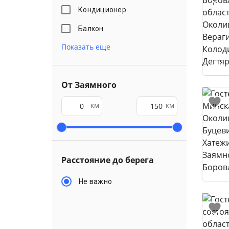
Кондиционер
Балкон
Показать еще
От Заямного
км
км
Расстояние до берега
Не важно