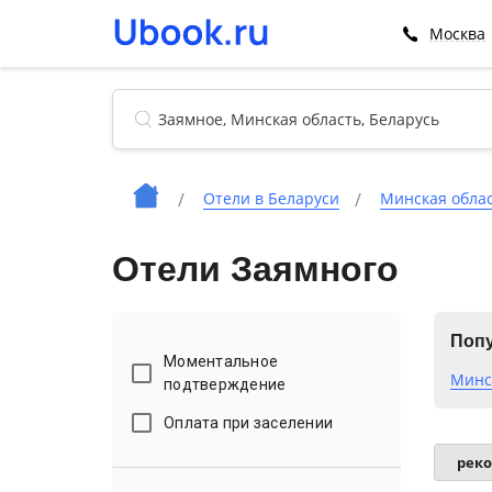
Москва
Отели в Беларуси
Минская обла
Отели Заямного
Попу
Моментальное
Минс
подтверждение
Оплата при заселении
рек