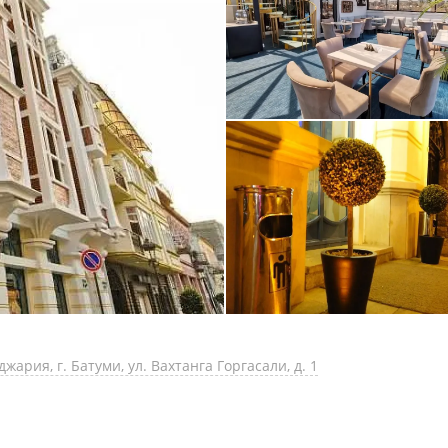
ария, г. Батуми, ул. Вахтанга Горгасали, д. 1