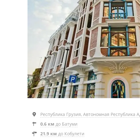
Республика Грузия, Автономная Республика Адж
0.6 км
до Батуми
21.9 км
до Кобулети