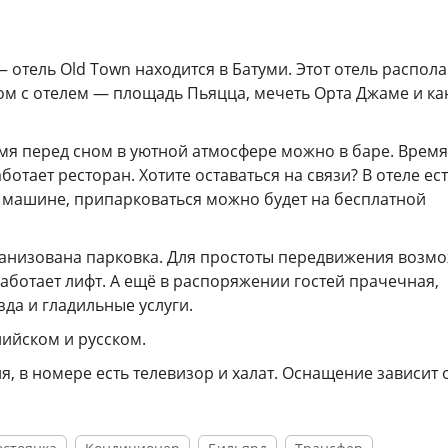
отель Old Town находится в Батуми. Этот отель распола
дом с отелем — площадь Пьяцца, мечеть Орта Джаме и ка
мя перед сном в уютной атмосфере можно в баре. Время
отает ресторан. Хотите оставаться на связи? В отеле ес
на машине, припарковаться можно будет на бесплатной
анизована парковка. Для простоты передвижения возм
работает лифт. А ещё в распоряжении гостей прачечная,
да и гладильные услуги.
лийском и русском.
я, в номере есть телевизор и халат. Оснащение зависит 