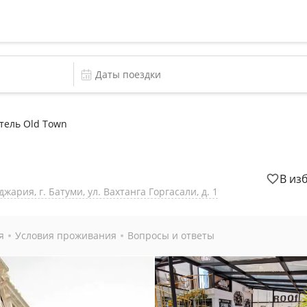
тель Old Town
В из
ария, г. Батуми, ул. Вахтанга Горгасали, д. 1
я
Условия проживания
Вопросы и ответы