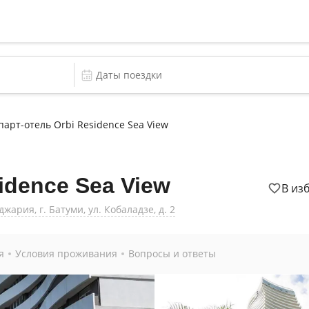
парт-отель Orbi Residence Sea View
idence Sea View
В из
ария, г. Батуми, ул. Кобаладзе, д. 2
я
Условия проживания
Вопросы и ответы