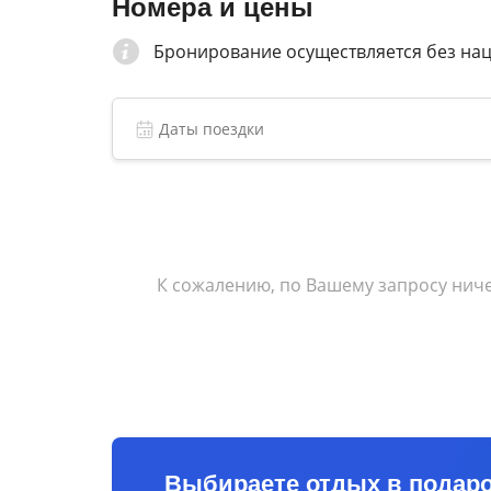
Номера и цены
Персонал апарт-отеля говорит на английск
Бронирование осуществляется без на
В номере есть телевизор и халат. Оснащен
К сожалению, по Вашему запросу ниче
Выбираете отдых в подар