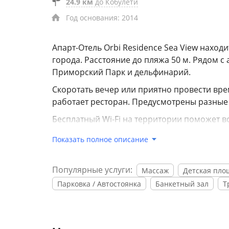
24.9 км
до Кобулети
Год основания: 2014
Апарт-Отель Orbi Residence Sea View находи
города. Расстояние до пляжа 50 м. Рядом с
Приморский Парк и дельфинарий.
Скоротать вечер или приятно провести вре
работает ресторан. Предусмотрены разные
Бесплатный Wi-Fi на территории поможет в
организована бесплатная парковка. Гостям
Показать полное описание
Спортивные гости оценят фитнес-центр и т
мероприятия. Здесь будем баловать себя в
Популярные услуги:
Массаж
Детская пло
бассейн. Есть экскурсионное бюро.
Парковка / Автостоянка
Банкетный зал
Т
В апарт-отеле возможно размещение с до
передвижения возможна организация транс
прачечная, банк, банкомат, индивидуальная
автомобилей и консьерж.