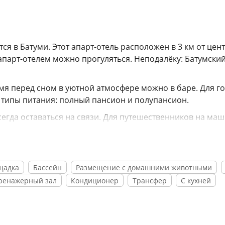
тся в Батуми. Этот апарт-отель расположен в 3 км от цен
 апарт-отелем можно прогуляться. Неподалёку: Батумский
мя перед сном в уютной атмосфере можно в баре. Для го
 типы питания: полный пансион и полупансион.
сегда оставаться на связи. Для путешественников на ма
 также доступны следующие услуги: массажный кабинет.
ренажёрный зал. На территории есть развлекательные
одными процедурами: есть бассейн, аквапарк и открыты
щадка
Бассейн
Размещение с домашними животными
ренажерный зал
Кондиционер
Трансфер
С кухней
машним любимцем за дополнительную плату. Для просто
фера. Доступная среда: работает лифт. Дополнительно:
 регистрация заезда и отъезда, гладильные услуги, прок