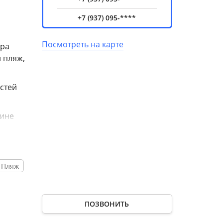
+7 (937) 095-****
Посмотреть на карте
тра
 пляж,
стей
шине
й
Пляж
ты
ПОЗВОНИТЬ
ат