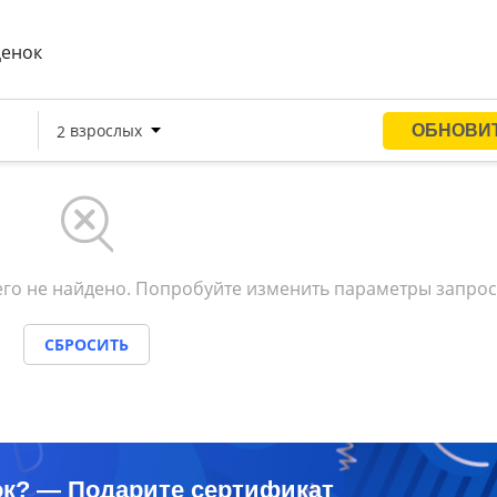
ом и русском.
ценок
ие зависит от выбранной категории номера.
го не найдено. Попробуйте изменить параметры запрос
СБРОСИТЬ
ок? — Подарите сертификат