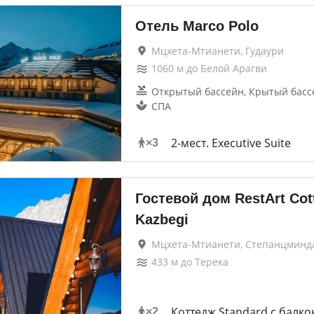
Отель Marco Polo
Мцхета-Мтианети, Гудаури
1060
м до
Белой Арагви
Открытый бассейн, Крытый басс
СПА
2-мест. Executive Suite
×
3
Гостевой дом RestArt Cot
Kazbegi
Мцхета-Мтианети, Степанцминд
433
м до
Терека
Коттедж Standard с балко
×
2