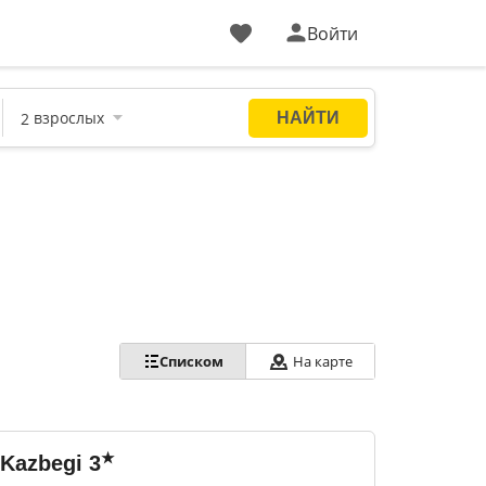
Войти
Списком
На карте
★
 Kazbegi
3