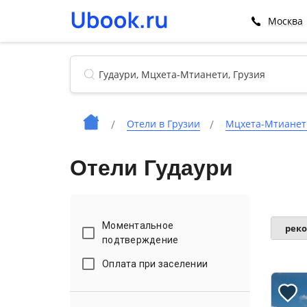
Москва
Отели в Грузии
Мцхета-Мтианет
Отели Гудаури
Моментальное
рек
подтверждение
Оплата при заселении