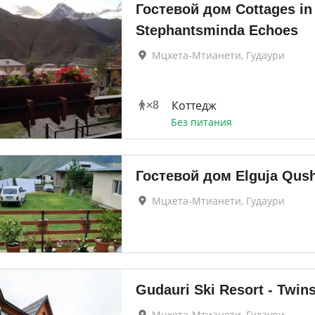
Гостевой дом Cottages in
Stephantsminda Echoes
Мцхета-Мтианети, Гудаури
Коттедж
×
8
Без питания
Гостевой дом Elguja Qush
Мцхета-Мтианети, Гудаури
Gudauri Ski Resort - Twin
Мцхета-Мтианети, Гудаури