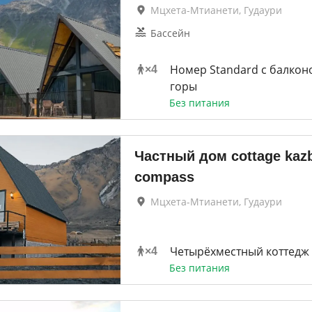
Мцхета-Мтианети, Гудаури
Бассейн
Номер Standard с балкон
×
4
горы
Без питания
Частный дом cottage kaz
compass
Мцхета-Мтианети, Гудаури
Четырёхместный коттедж
×
4
Без питания