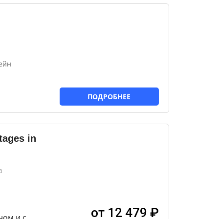
ейн
ПОДРОБНЕЕ
tages in
а
от 12 479 ₽
ном и с