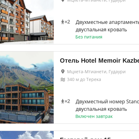
Двухместные апартамент
×
2
двуспальная кровать
Без питания
Отель Hotel Memoir Kazb
Мцхета-Мтианети, Гудаури
340
м до
Терека
Двухместный номер Stan
×
2
двуспальная кровать
Включен завтрак