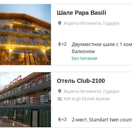
Шале Papa Basili
Мцхета-Мтианети, Гудаури
Двухместное шале c 1 ком
×
2
балконом
Без питания
Отель Club-2100
Мцхета-Мтианети, Гудаури
604
м до
Белой Арагви
2-мест. Standart twin coun
×
3