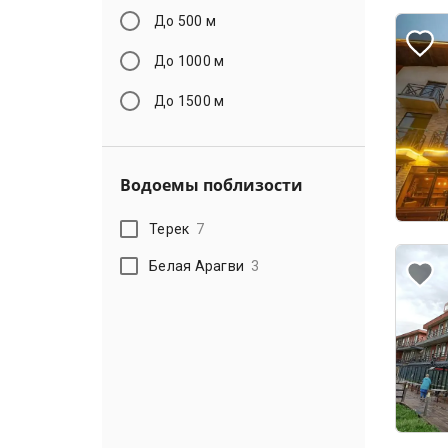
До 500 м
До 1000 м
До 1500 м
Водоемы поблизости
Терек
7
Белая Арагви
3