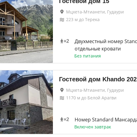
Гостевой дом 15
Мцхета-Мтианети, Гудаури
223
м до
Терека
Двухместный номер Stand
×
2
отдельные кровати
Без питания
Гостевой дом Khando 202
Мцхета-Мтианети, Гудаури
1170
м до
Белой Арагви
Номер Standard Мансард
×
2
Включен завтрак