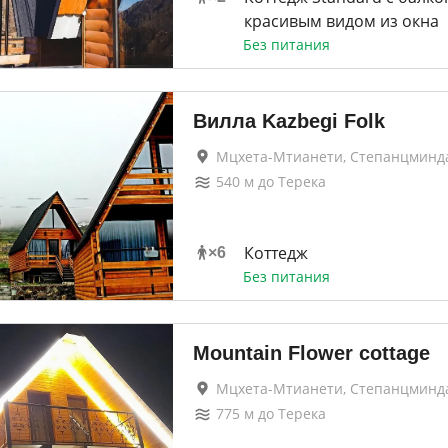
красивым видом из окна
Без питания
Вилла Kazbegi Folk
Мцхета-Мтианети, Степанцминд
540
м до
Терека
Коттедж
×
6
Без питания
Mountain Flower cottage
Мцхета-Мтианети, Степанцминд
775
м до
Терека