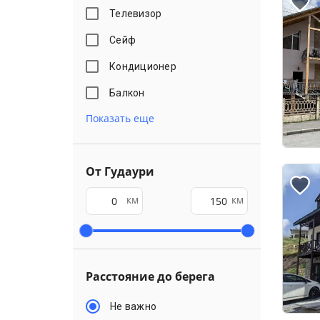
Телевизор
Сейф
Кондиционер
Балкон
Показать еще
От Гудаури
км
км
Расстояние до берега
Не важно