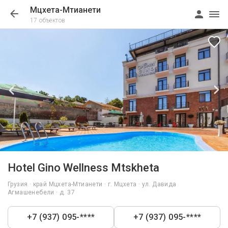
Мцхета-Мтианети
17 объектов
1/15
Hotel Gino Wellness Mtskheta
Грузия · край Мцхета-Мтианети · г. Мцхета · ул. Давида
Агмашенебели · д. 37
+7 (937) 095-****
+7 (937) 095-****