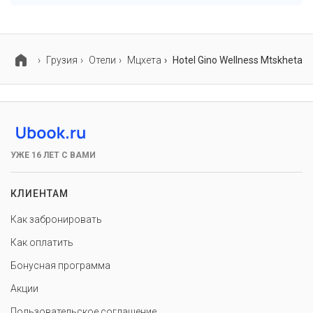
В объекте есть парковка, уточните информацию
перед бронированием у менеджера, возможно, услуга
оплачивается отдельно.
Грузия
Отели
Мцхета
Hotel Gino Wellness Mtskheta
УЖЕ 16 ЛЕТ С ВАМИ
КЛИЕНТАМ
Как забронировать
Как оплатить
Бонусная программа
Акции
Пользовательское соглашение