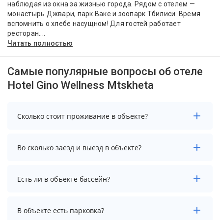
наблюдая из окна за жизнью города. Рядом с отелем —
монастырь Джвари, парк Ваке и зоопарк Тбилиси. Время
вспомнить о хлебе насущном! Для гостей работает
ресторан....
Читать полностью
Самые популярные вопросы об отеле
Hotel Gino Wellness Mtskheta
Сколько стоит проживание в объекте?
Стоимость проживания в объекте начинается от 6015
Во сколько заезд и выезд в объекте?
рублей. Чтобы увидеть актуальные цены на
проживание, выберите нужные даты и количество
гостей.
Заезд возможен после 14:00, а выезд необходимо
Есть ли в объекте бассейн?
осуществить до 12:00.
В объекте есть бассейн.
В объекте есть парковка?