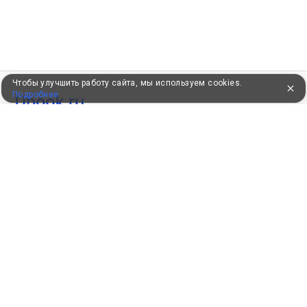
Чтобы улучшить работу сайта, мы используем cookies.
Подробнее
УЖЕ 16 ЛЕТ С ВАМИ
КЛИЕНТАМ
Как забронировать
Как оплатить
Бонусная программа
Акции
Пользовательское соглашение
Политика конфиденциальности