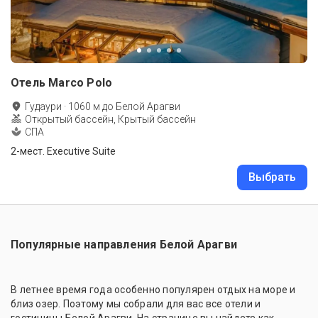
Отель Marco Polo
Гудаури
·
1060
м до
Белой Арагви
Открытый бассейн, Крытый бассейн
СПА
2-мест. Executive Suite
Выбрать
Популярные направления Белой Арагви
В летнее время года особенно популярен отдых на море и
близ озер. Поэтому мы собрали для вас все отели и
гостиницы Белой Арагви. На странице вы найдете как