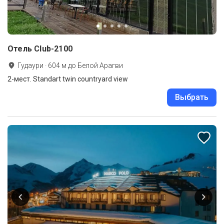
Отель Club-2100
Гудаури
·
604
м до
Белой Арагви
2-мест. Standart twin countryard view
Выбрать