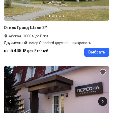
★
Отель Гранд Шале
3
Абакан
·
1000
м до
Реки
Двухместный номер Standard двуспальная кровать
от 5 445 ₽
для 2 гостей
Выбрать