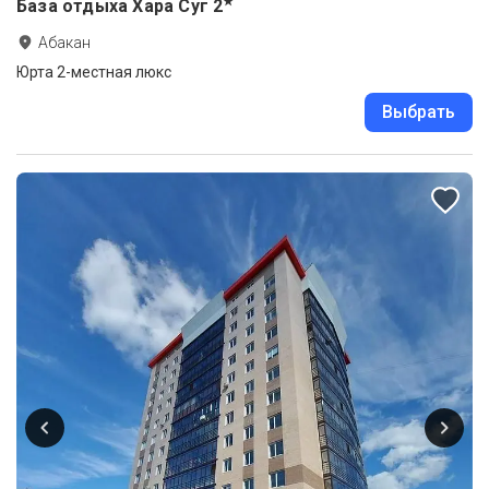
★
База отдыха Хара Суг
2
Абакан
Юрта 2-местная люкс
Выбрать