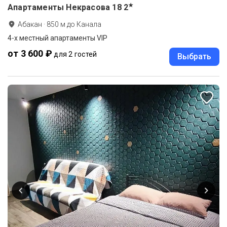
★
Апартаменты Некрасова 18
2
Абакан
·
850
м до
Канала
4-х местный апартаменты VIP
от 3 600 ₽
для 2 гостей
Выбрать