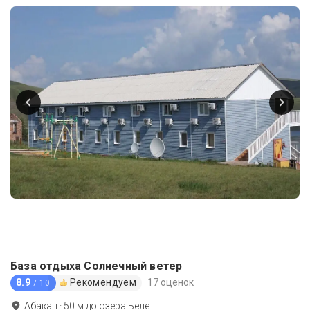
База отдыха Солнечный ветер
8.9
Рекомендуем
17 оценок
/ 10
Абакан
·
50
м до
озера Беле