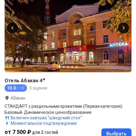
★
Отель Абакан
4
10.0
5 оценок
/ 10
Абакан
СТАНДАРТ с раздельными кроватями (Первая категория)
Базовый. Динамическое ценообразование
Включен завтрак "шведский стол"
Моментальное подтверждение
от 7 500 ₽
для 2 гостей
Выбрать