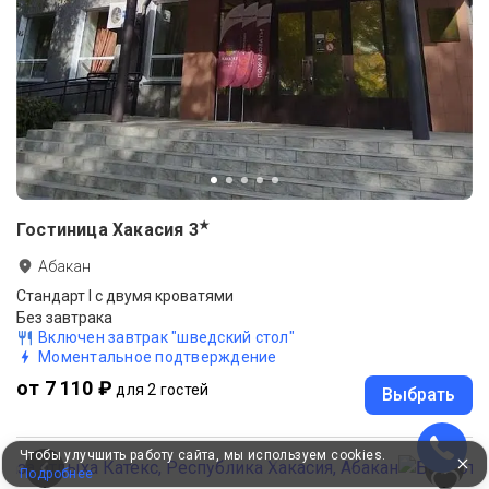
★
Гостиница Хакасия
3
Абакан
Стандарт I с двумя кроватями
Без завтрака
Включен завтрак "шведский стол"
Моментальное подтверждение
от 7 110 ₽
для 2 гостей
Выбрать
Чтобы улучшить работу сайта, мы используем cookies.
Подробнее