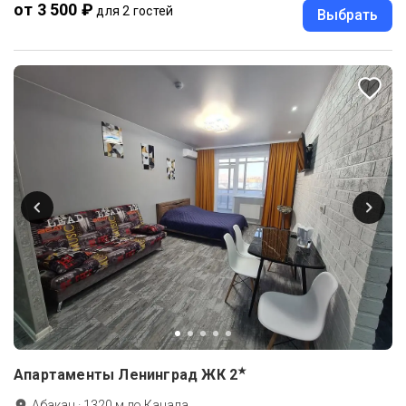
от 3 500 ₽
для 2 гостей
Выбрать
★
Апартаменты Ленинград ЖК
2
Абакан
·
1320
м до
Канала