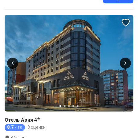
★
Отель Азия
4
8.7
3 оценки
/ 10
Абакан