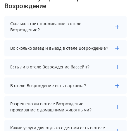
Возрождение
Сколько стоит проживание в отеле
Возрождение?
Стоимость проживания в отеле Возрождение
Во сколько заезд и выезд в отеле Возрождение?
начинается от 1200 рублей. Чтобы увидеть
актуальные цены на проживание, выберите нужные
даты и количество гостей.
Заезд возможен после 14:00, а выезд необходимо
Есть ли в отеле Возрождение бассейн?
осуществить до 12:00.
Да. Всего на территории отеля Возрождение
В отеле Возрождение есть парковка?
бассейнов: 2. А именно: бассейн у первого корпуса,
бассейн у второго корпуса. Более точную
информацию Вы можете уточнить по телефону у
В отеле Возрождение есть парковка, уточните
Разрешено ли в отеле Возрождение
менеджера.
информацию перед бронированием у менеджера,
проживание с домашними животными?
возможно, услуга оплачивается отдельно.
Проживание с домашними животными запрещено.
Какие услуги для отдыха с детьми есть в отеле