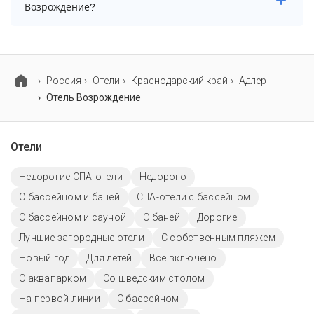
Возрождение?
Для детей в отеле Возрождение работает детская
площадка.
Россия
Отели
Краснодарский край
Адлер
Отель Возрождение
Отели
Недорогие СПА-отели
Недорого
С бассейном и баней
СПА-отели с бассейном
С бассейном и сауной
С баней
Дорогие
Лучшие загородные отели
С собственным пляжем
Новый год
Для детей
Всё включено
С аквапарком
Со шведским столом
На первой линии
C бассейном