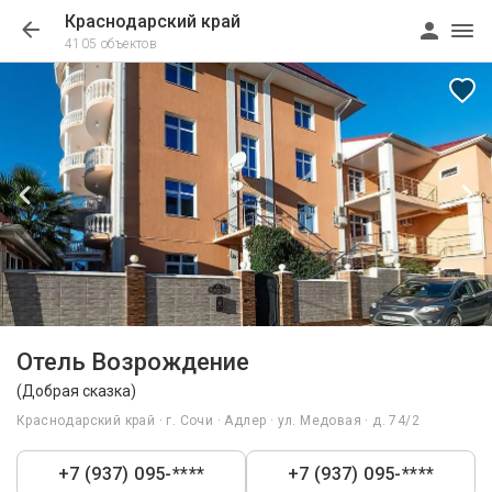
Краснодарский край
4105 объектов
1/35
Отель Возрождение
(Добрая сказка)
Краснодарский край · г. Сочи · Адлер · ул. Медовая · д. 74/2
+7 (937) 095-****
+7 (937) 095-****