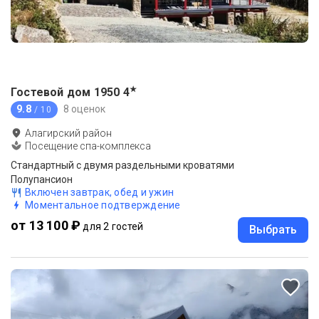
★
Гостевой дом 1950
4
9.8
8 оценок
/ 10
Алагирский район
Посещение спа-комплекса
Стандартный с двумя раздельными кроватями
Полупансион
Включен завтрак, обед и ужин
Моментальное подтверждение
от 13 100 ₽
для 2 гостей
Выбрать