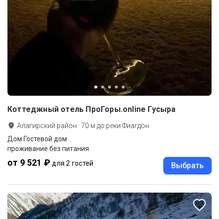
Коттеджный отель ПроГоры.online Гусыра
Алагирский район
·
70
м до
реки Фиагдон
Дом Гостевой дом
проживание без питания
от 9 521 ₽
для 2 гостей
Выбрать