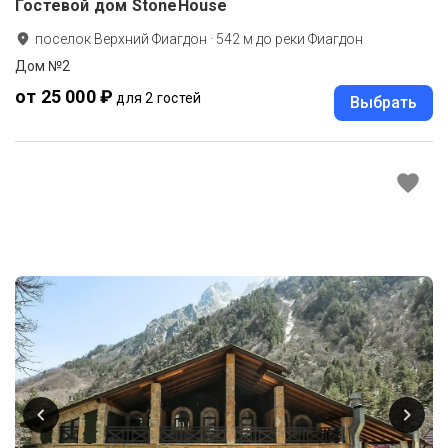
Гостевой дом StoneHouse
поселок Верхний Фиагдон
·
542
м до
реки Фиагдон
Дом №2
от 25 000 ₽
для 2 гостей
Выбрать