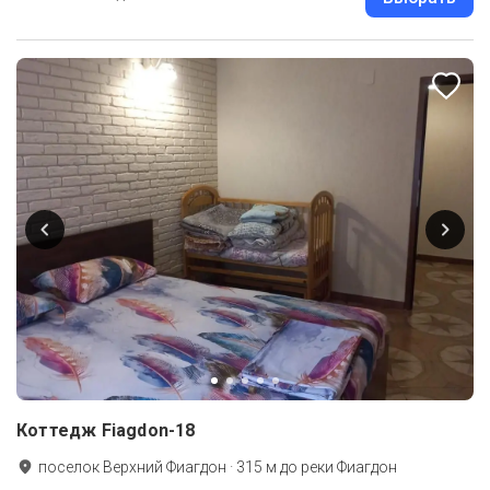
Коттедж Fiagdon-18
поселок Верхний Фиагдон
·
315
м до
реки Фиагдон