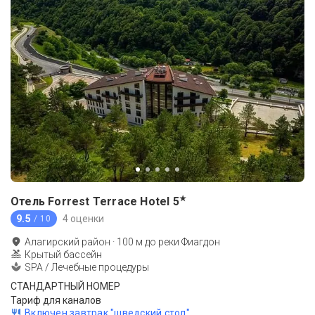
★
Отель Forrest Terrace Hotel
5
9.5
4 оценки
/ 10
Алагирский район
·
100
м до
реки Фиагдон
Крытый бассейн
SPA / Лечебные процедуры
СТАНДАРТНЫЙ НОМЕР
Тариф для каналов
Включен завтрак "шведский стол"