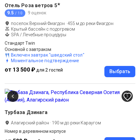
★
Отель Роза ветров
5
9.5
9 оценок
/ 10
поселок Верхний Фиагдон
·
455
м до
реки Фиагдон
Крытый бассейн с подогревом
SPA / Лечебные процедуры
Стандарт Twin
Основной с завтраком
Включен завтрак "шведский стол"
Моментальное подтверждение
от 13 500 ₽
для 2 гостей
Выбрать
Турбаза Дзинага
Алагирский район
·
190
м до
реки Караугом
Номер в деревянном корпусе