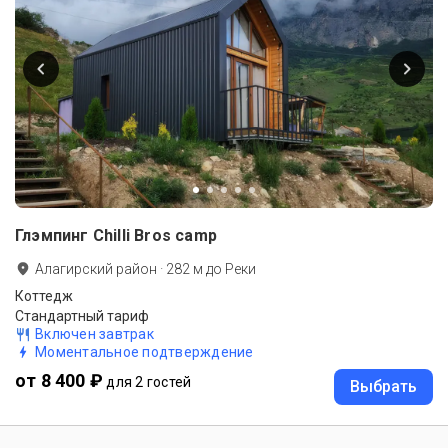
Глэмпинг Chilli Bros camp
Алагирский район
·
282
м до
Реки
Коттедж
Стандартный тариф
Включен завтрак
Моментальное подтверждение
от 8 400 ₽
для 2 гостей
Выбрать