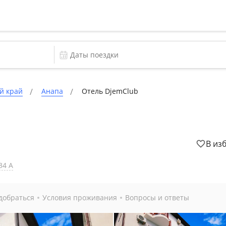
й край
Анапа
Отель DjemClub
В из
34 А
добраться
Условия проживания
Вопросы и ответы