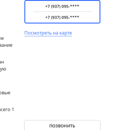
+7 (937) 095-****
+7 (937) 095-****
Посмотреть на карте
им
вание
ан
ную
товые
сего 1
ПОЗВОНИТЬ