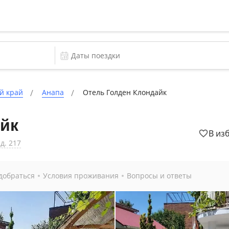
й край
Анапа
Отель Голден Клондайк
йк
В из
д. 217
добраться
Условия проживания
Вопросы и ответы