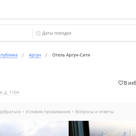
спублика
Аргун
Отель Аргун-Сити
В из
, д. 110А
добраться
Условия проживания
Вопросы и ответы