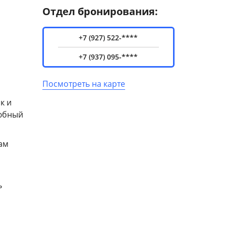
Отдел бронирования:
+7 (927) 522-****
+7 (937) 095-****
Посмотреть на карте
к и
любный
вам
ь