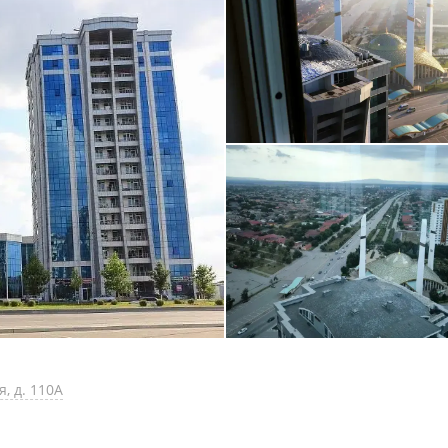
, д. 110А