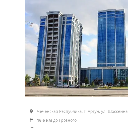
Чеченская Республика, г. Аргун, ул. Шоссейная
16.6 км
до Грозного