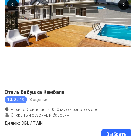
Отель Бабушка Камбала
10.0
3 оценки
/ 10
Архипо-Осиповка
·
1000
м до
Черного моря
Открытый сезонный бассейн
Делюкс DBL / TWIN
Выбрать