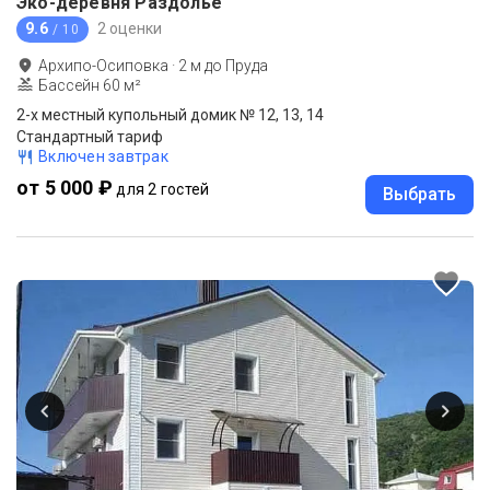
Эко-деревня Раздолье
9.6
2 оценки
/ 10
Архипо-Осиповка
·
2
м до
Пруда
Бассейн 60 м²
2-х местный купольный домик № 12, 13, 14
Стандартный тариф
Включен завтрак
от 5 000 ₽
для 2 гостей
Выбрать