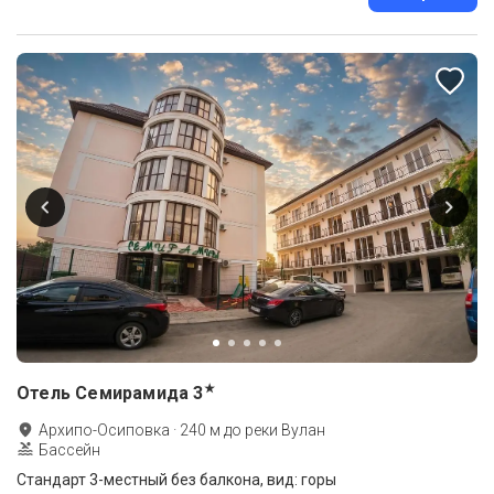
★
Отель Семирамида
3
Архипо-Осиповка
·
240
м до
реки Вулан
Бассейн
Стандарт 3-местный без балкона, вид: горы