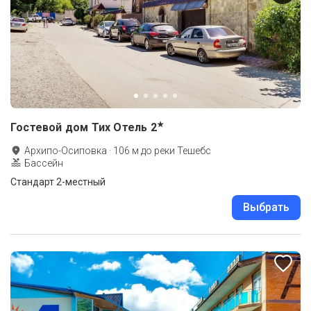
★
Гостевой дом Тих Отель
2
Архипо-Осиповка
·
106
м до
реки Тешебс
Бассейн
Стандарт 2-местный
Выбрать