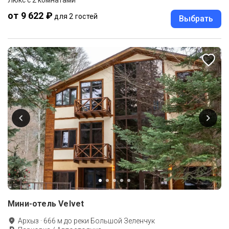
от 9 622 ₽
для 2 гостей
Выбрать
Мини-отель Velvet
Архыз
·
666
м до
реки Большой Зеленчук