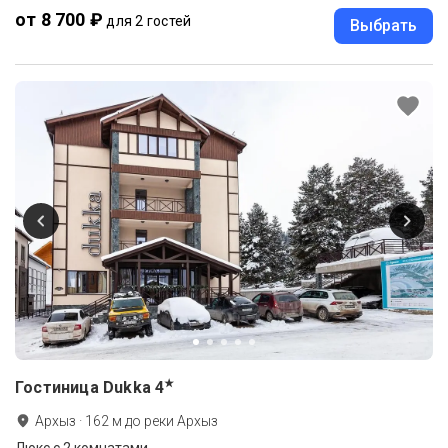
от 8 700 ₽
для 2 гостей
Выбрать
★
Гостиница Dukka
4
Архыз
·
162
м до
реки Архыз
Люкс с 2 комнатами