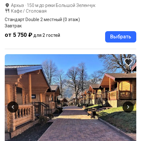
Архыз
·
150
м до
реки Большой Зеленчук
Кафе / Столовая
Стандарт Double 2 местный (0 этаж)
Завтрак
от 5 750 ₽
для 2 гостей
Выбрать