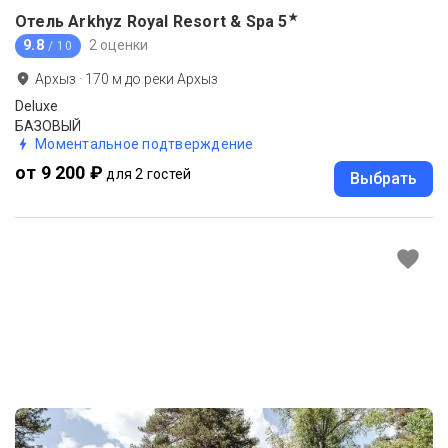
★
Отель Arkhyz Royal Resort & Spa
5
9.8
2 оценки
/ 10
Архыз
·
170
м до
реки Архыз
Deluxe
БАЗОВЫЙ
Моментальное подтверждение
от 9 200 ₽
для 2 гостей
Выбрать