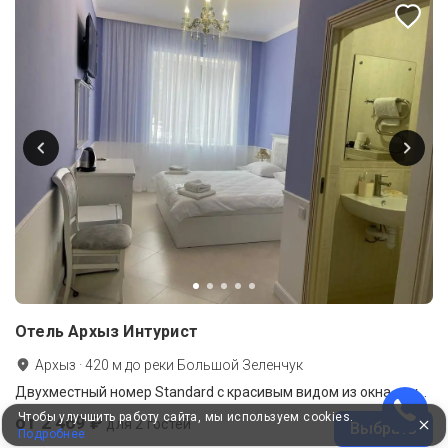
Отель Архыз Интурист
Архыз
·
420
м до
реки Большой Зеленчук
Двухместный номер Standard с красивым видом из окна двуспальная кровать
Чтобы улучшить работу сайта, мы используем cookies.
от 2 469 ₽
для 2 гостей
Выбрать
Подробнее