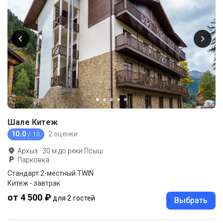
Шале Китеж
10.0
2 оценки
/ 10
Архыз
·
30
м до
реки Псыш
Парковка
Стандарт 2-местный TWIN
Китеж - завтрак
от 4 500 ₽
для 2 гостей
Выбрать