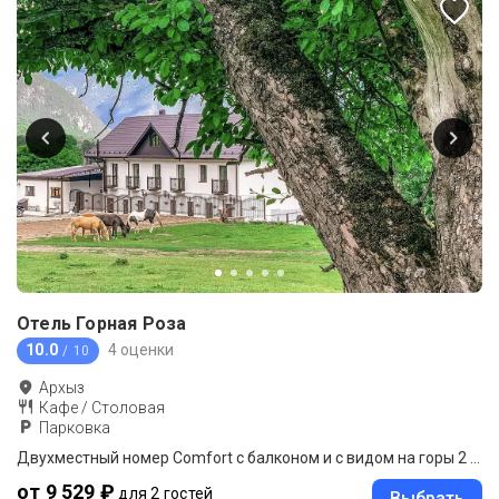
Отель Горная Роза
10.0
4 оценки
/ 10
Архыз
Кафе / Столовая
Парковка
Двухместный номер Comfort с балконом и с видом на горы 2 отдельные кровати
от 9 529 ₽
для 2 гостей
Выбрать