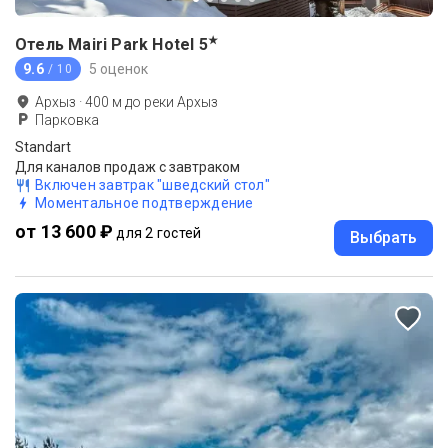
★
Отель Mairi Park Hotel
5
9.6
5 оценок
/ 10
Архыз
·
400
м до
реки Архыз
Парковка
Standart
Для каналов продаж с завтраком
Включен завтрак "шведский стол"
Моментальное подтверждение
от 13 600 ₽
для 2 гостей
Выбрать