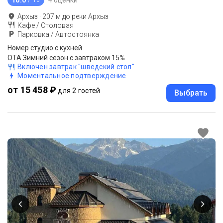
/ 10
Архыз
·
207
м до
реки Архыз
Кафе / Столовая
Парковка / Автостоянка
Номер студио с кухней
ОТА Зимний сезон с завтраком 15%
Включен завтрак "шведский стол"
Моментальное подтверждение
от 15 458 ₽
для 2 гостей
Выбрать