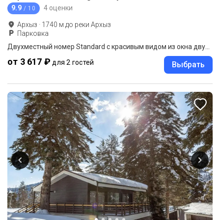
9.9
4 оценки
/ 10
Архыз
·
1740
м до
реки Архыз
Парковка
Двухместный номер Standard с красивым видом из окна двуспальная кровать
от 3 617 ₽
для 2 гостей
Выбрать