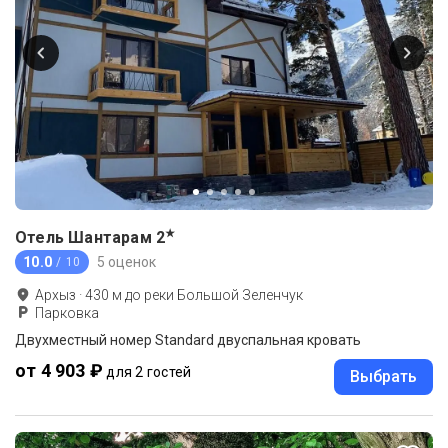
★
Отель Шантарам
2
10.0
5 оценок
/ 10
Архыз
·
430
м до
реки Большой Зеленчук
Парковка
Двухместный номер Standard двуспальная кровать
от 4 903 ₽
для 2 гостей
Выбрать