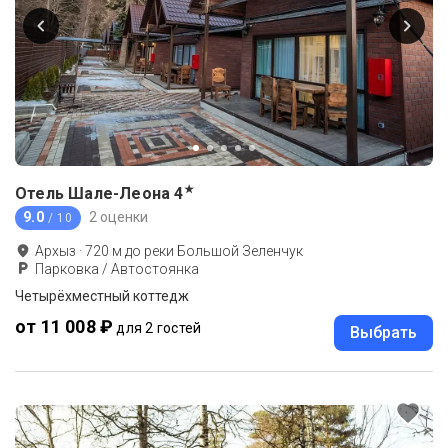
★
Отель Шале-Леона
4
9.0
2 оценки
/ 10
Архыз
·
720
м до
реки Большой Зеленчук
Парковка / Автостоянка
Четырёхместный коттедж
от 11 008 ₽
для 2 гостей
Выбрать