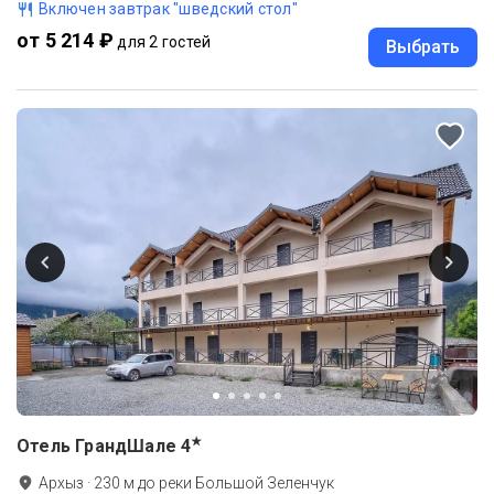
Включен завтрак "шведский стол"
от 5 214 ₽
для 2 гостей
Выбрать
★
Отель ГрандШале
4
Архыз
·
230
м до
реки Большой Зеленчук