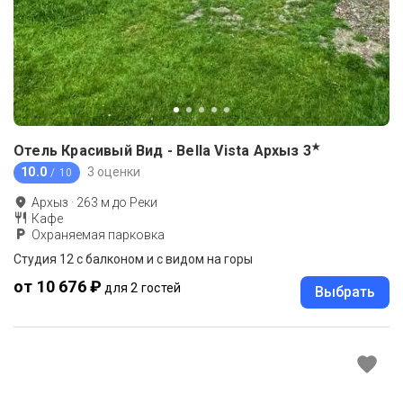
★
Отель Красивый Вид - Bella Vista Архыз
3
10.0
3 оценки
/ 10
Архыз
·
263
м до
Реки
Кафе
Охраняемая парковка
Студия 12 с балконом и с видом на горы
от 10 676 ₽
для 2 гостей
Выбрать