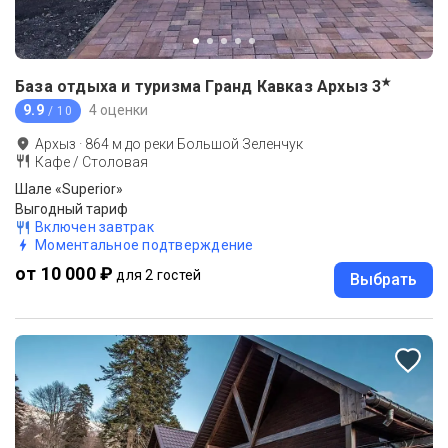
★
База отдыха и туризма Гранд Кавказ Архыз
3
9.9
4 оценки
/ 10
Архыз
·
864
м до
реки Большой Зеленчук
Кафе / Столовая
Шале «Superior»
Выгодный тариф
Включен завтрак
Моментальное подтверждение
от 10 000 ₽
для 2 гостей
Выбрать