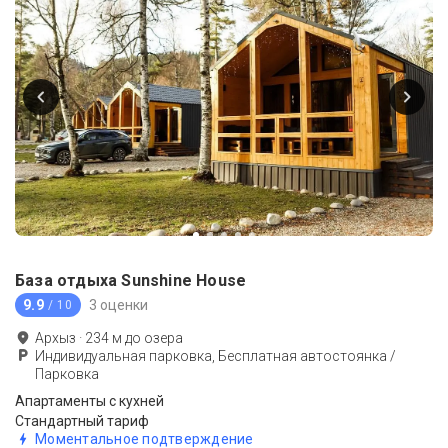
База отдыха Sunshine House
9.9
3 оценки
/ 10
Архыз
·
234
м до
озера
Индивидуальная парковка, Бесплатная автостоянка /
Парковка
Апартаменты с кухней
Стандартный тариф
Моментальное подтверждение