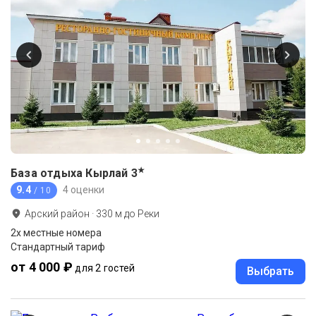
★
База отдыха Кырлай
3
9.4
4 оценки
/ 10
Арский район
·
330
м до
Реки
2х местные номера
Стандартный тариф
от 4 000 ₽
для 2 гостей
Выбрать