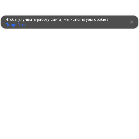
Чтобы улучшить работу сайта, мы используем cookies.
Подробнее
УЖЕ 16 ЛЕТ С ВАМИ
КЛИЕНТАМ
Как забронировать
Как оплатить
Бонусная программа
Акции