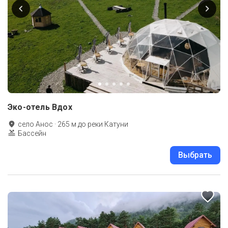
Эко-отель Вдох
село Анос
·
265
м до
реки Катуни
Бассейн
Выбрать