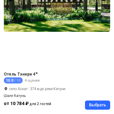
★
Отель Тэнери
4
10.0
4 оценки
/ 10
село Аскат
·
374
м до
реки Катуни
Шале Катунь
от 10 784 ₽
для 2 гостей
Выбрать