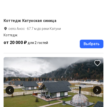
Коттедж Катунская синица
село Анос
·
67.7
м до
реки Катуни
Коттедж
от 20 000 ₽
для 2 гостей
Выбрать