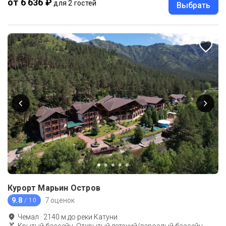
от 6 636 ₽
для 2 гостей
Выбрать
Курорт Марьин Остров
9.8
7 оценок
/ 10
Чемал
·
2140
м до
реки Катуни