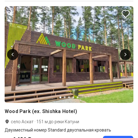
Wood Park (ex. Shishka Hotel)
село Аскат
·
151
м до
реки Катуни
Двухместный номер Standard двуспальная кровать