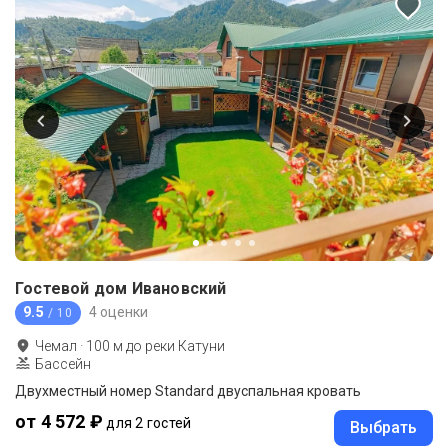
Гостевой дом Ивановский
9.5
4 оценки
/ 10
Чемал
·
100
м до
реки Катуни
Бассейн
Двухместный номер Standard двуспальная кровать
от 4 572 ₽
для 2 гостей
Выбрать