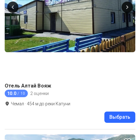
Отель Алтай Вояж
10.0
2 оценки
/ 10
Чемал
·
454
м до
реки Катуни
Выбрать