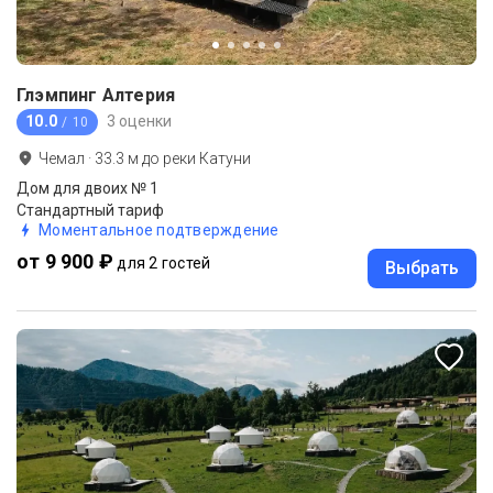
Глэмпинг Алтерия
10.0
3 оценки
/ 10
Чемал
·
33.3
м до
реки Катуни
Дом для двоих № 1
Стандартный тариф
Моментальное подтверждение
от 9 900 ₽
для 2 гостей
Выбрать