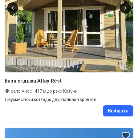
База отдыха Altay Rêst
село Анос
·
417
м до
реки Катуни
Двухместный коттедж двуспальная кровать
Выбрать