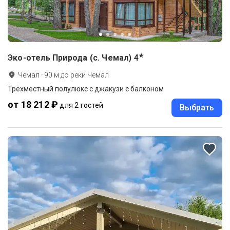
★
Эко-отель Природа (с. Чемал)
4
Чемал
·
90
м до
реки Чемал
Трёхместный полулюкс с джакузи с балконом
от 18 212 ₽
для 2 гостей
Выбрать