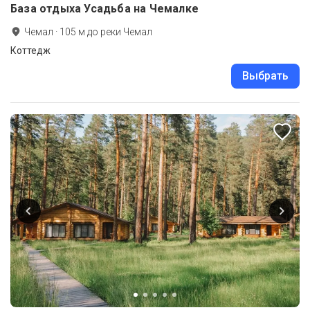
База отдыха Усадьба на Чемалке
Чемал
·
105
м до
реки Чемал
Коттедж
Выбрать