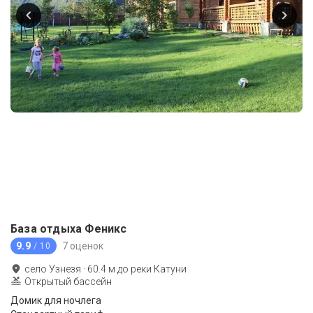
База отдыха Феникс
9.9
7 оценок
/ 10
село Узнезя
·
60.4
м до
реки Катуни
Открытый бассейн
Домик для ночлега