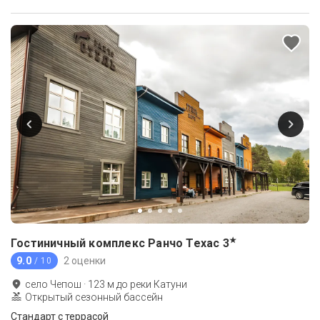
★
Гостиничный комплекс Ранчо Техас
3
9.0
2 оценки
/ 10
село Чепош
·
123
м до
реки Катуни
Открытый сезонный бассейн
Стандарт с террасой