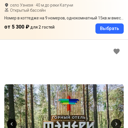
село Узнезя
·
40
м до
реки Катуни
Открытый бассейн
Номер в коттедже на 9 номеров, однокомнатный 15кв.м вместе с санузлом, есть отдельный вход в номер с улицы, своя терраса со столом и стульями
от 5 300 ₽
для 2 гостей
Выбрать