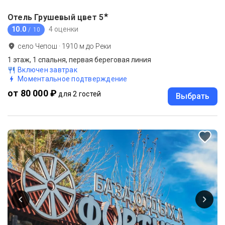
★
Отель Грушевый цвет
5
10.0
4 оценки
/ 10
село Чепош
·
1910
м до
Реки
1 этаж, 1 спальня, первая береговая линия
Включен завтрак
Моментальное подтверждение
от 80 000 ₽
для 2 гостей
Выбрать