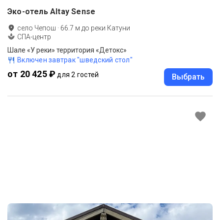
Эко-отель Altay Sense
село Чепош
·
66.7
м до
реки Катуни
СПА-центр
Шале «У реки» территория «Детокс»
Включен завтрак "шведский стол"
от 20 425 ₽
для 2 гостей
Выбрать