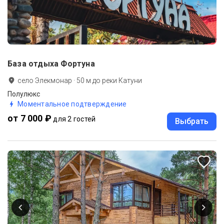
База отдыха Фортуна
село Элекмонар
·
50
м до
реки Катуни
Полулюкс
Моментальное подтверждение
от 7 000 ₽
для 2 гостей
Выбрать