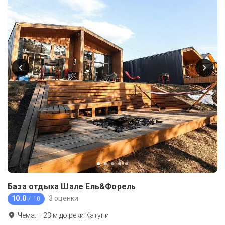
База отдыха Шале Ель&Форель
10.0
3 оценки
/ 10
Чемал
·
23
м до
реки Катуни