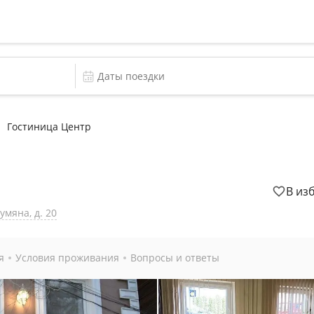
Гостиница Центр
В из
умяна, д. 20
я
Условия проживания
Вопросы и ответы