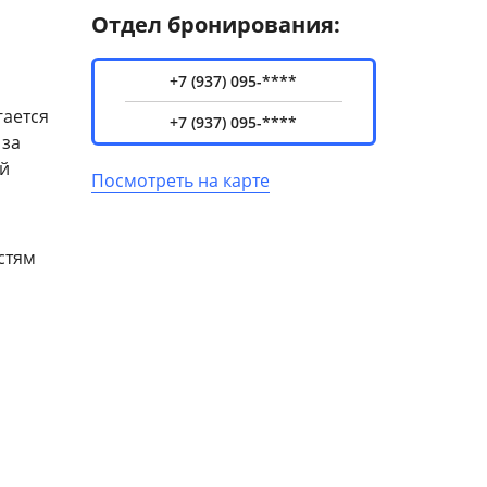
Отдел бронирования:
+7 (937) 095-****
гается
+7 (937) 095-****
 за
ой
Посмотреть на карте
стям