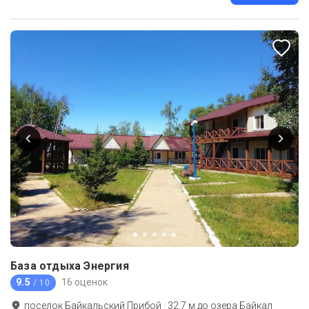
База отдыха Энергия
9.5
16 оценок
/ 10
поселок Байкальский Прибой
·
32.7
м до
озера Байкал