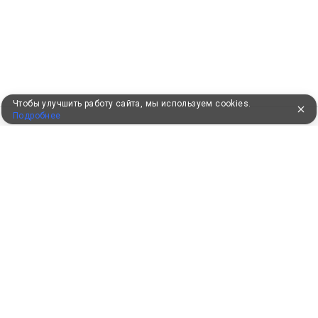
Чтобы улучшить работу сайта, мы используем cookies.
Подробнее
УЖЕ 16 ЛЕТ С ВАМИ
КЛИЕНТАМ
Как забронировать
Как оплатить
Бонусная программа
Акции