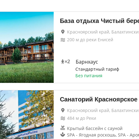
База отдыха Чистый бер
Красноярский край, Балахтинск
200
м до
реки Енисей
Барнхаус
×
2
Стандартный тариф
Без питания
Санаторий Красноярское
Красноярский край, Балахтинск
484
м до
Реки
Крытый бассейн с сауной
SPA - Ягодная роскошь, SPA - Аро