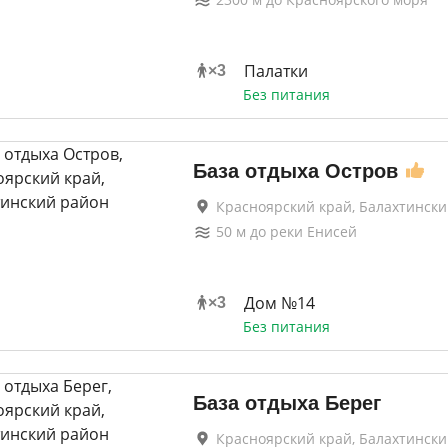
Палатки
×
3
Без питания
База отдыха Остров
Красноярский край, Балахтинск
50
м до
реки Енисей
Дом №14
×
3
Без питания
База отдыха Берег
Красноярский край, Балахтинск