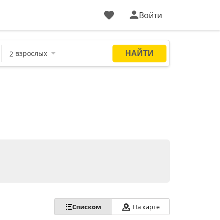
Войти
Списком
На карте