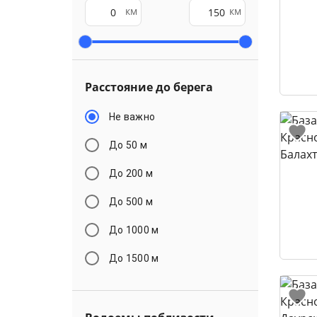
км
км
Расстояние до берега
Не важно
До 50 м
До 200 м
До 500 м
До 1000 м
До 1500 м