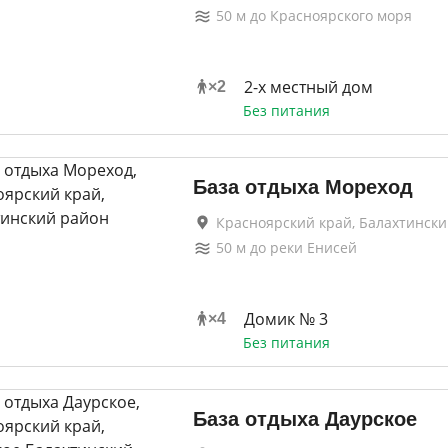
50
м до
Красноярского моря
2-x местный дом
×
2
Без питания
База отдыха Мореход
Красноярский край, Балахтинск
50
м до
реки Енисей
Домик № 3
×
4
Без питания
База отдыха Даурское