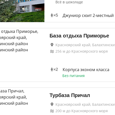
Всё в шоколаде
Джуниор сюит 2-местный
×
5
База отдыха Приморье
Красноярский край, Балахтинск
256
м до
Красноярского моря
Корпуса эконом класса
×
2
Без питания
Турбаза Причал
Красноярский край, Балахтинск
200
м до
Красноярского моря