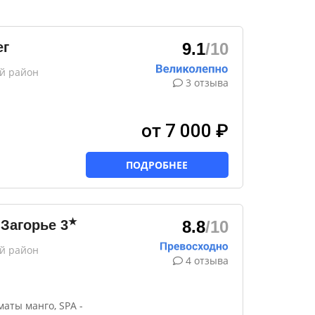
ег
9.1
/10
ий район
3 отзыва
от 7 000 ₽
ПОДРОБНЕЕ
★
 Загорье
3
8.8
/10
ий район
4 отзыва
маты манго, SPA -