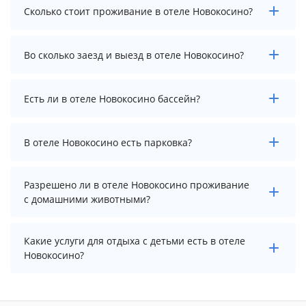
Сколько стоит проживание в отеле Новокосино?
Чтобы увидеть актуальные цены на проживание в
Во сколько заезд и выезд в отеле Новокосино?
отеле Новокосино, выберите нужные даты и
количество гостей.
Заезд возможен после 14:00, а выезд необходимо
Есть ли в отеле Новокосино бассейн?
осуществить до 12:00.
В отеле Новокосино нет бассейна.
В отеле Новокосино есть парковка?
В отеле Новокосино есть парковка, уточните
Разрешено ли в отеле Новокосино проживание
информацию перед бронированием у менеджера,
с домашними животными?
возможно, услуга оплачивается отдельно.
Проживание с домашними животными разрешено.
Какие услуги для отдыха с детьми есть в отеле
Однако, это может оплачиваться дополнительно.
Новокосино?
Для детей в отеле Новокосино работает игровая