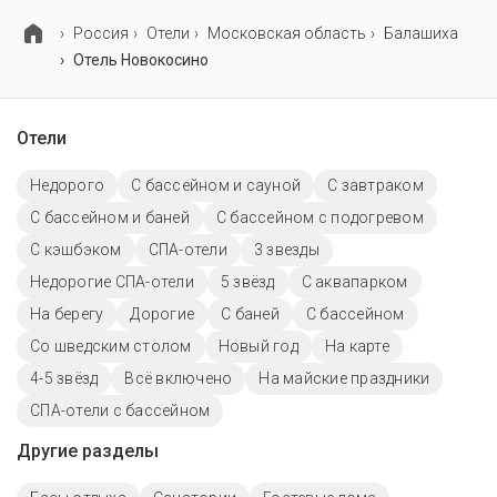
комната и детская кроватка.
Россия
Отели
Московская область
Балашиха
Отель Новокосино
Отели
Недорого
С бассейном и сауной
С завтраком
С бассейном и баней
С бассейном с подогревом
С кэшбэком
СПА-отели
3 звезды
Недорогие СПА-отели
5 звёзд
С аквапарком
На берегу
Дорогие
С баней
C бассейном
Со шведским столом
Новый год
На карте
4-5 звёзд
Всё включено
На майские праздники
СПА-отели с бассейном
Другие разделы