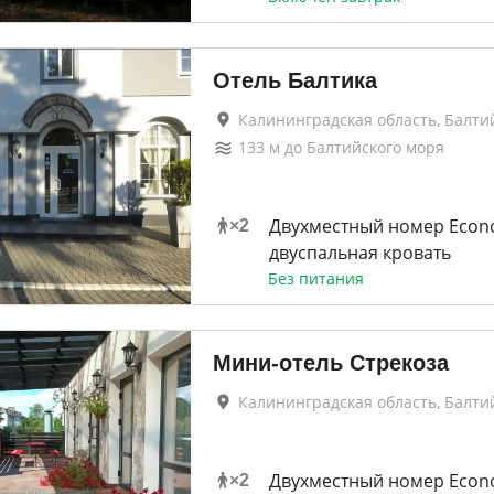
Отель Балтика
Калининградская область, Балти
133
м до
Балтийского моря
Двухместный номер Eco
×
2
двуспальная кровать
Без питания
Мини-отель Стрекоза
Калининградская область, Балти
Двухместный номер Econ
×
2