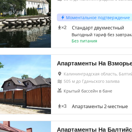
Моментальное подтверждение
Стандарт двухместный
×
2
Выгодный тариф без завтрак
Без питания
Апартаменты На Взморь
Калининградская область, Балти
505
м до
Гданьского залива
Крытый бассейн в бане
Апартаменты 2-местные
×
3
Апартаменты На Балтийс