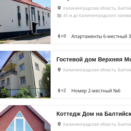
Калининградская область, Балти
45
м до
Калининградского залив
Апартаменты 6-местный 3
×
9
Гостевой дом Верхняя М
Калининградская область, Балти
Номер 2-местный №6
×
2
Коттедж Дом на Балтийск
Калининградская область, Балти