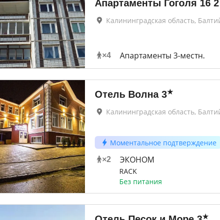
Апартаменты Гоголя 16
2
Калининградская область, Балти
Апартаменты 3-местн.
×
4
★
Отель Волна
3
Калининградская область, Балти
Моментальное подтверждение
ЭКОНОМ
×
2
RACK
Без питания
★
Отель Песок и Море
3