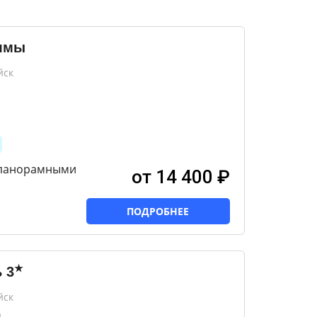
олмы
йск
 панорамными
от 14 400 ₽
ПОДРОБНЕЕ
★
ь
3
йск
а