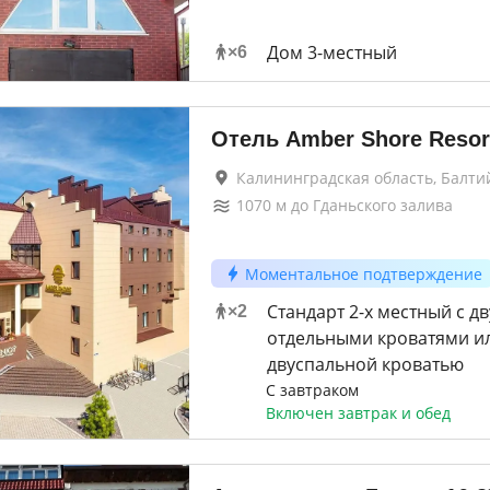
Дом 3-местный
×
6
Отель Amber Shore Resor
Калининградская область, Балти
1070
м до
Гданьского залива
Моментальное подтверждение
Стандарт 2-х местный с д
×
2
отдельными кроватями ил
двуспальной кроватью
С завтраком
Включен завтрак и обед