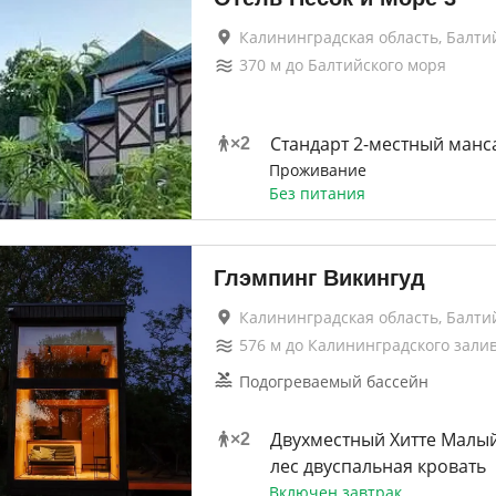
Калининградская область, Балти
370
м до
Балтийского моря
Стандарт 2-местный манс
×
2
Проживание
Без питания
Глэмпинг Викингуд
Калининградская область, Балти
576
м до
Калининградского зали
Подогреваемый бассейн
Двухместный Хитте Малый
×
2
лес двуспальная кровать
Включен завтрак