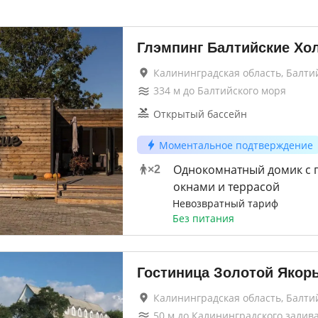
Глэмпинг Балтийские Х
Калининградская область, Балти
334
м до
Балтийского моря
Открытый бассейн
Моментальное подтверждение
Однокомнатный домик с
×
2
окнами и террасой
Невозвратный тариф
Без питания
Гостиница Золотой Якор
Калининградская область, Балти
50
м до
Калининградского залив