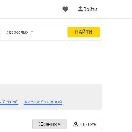
Войти
к Лесной
поселок Янтарный
Списком
На карте