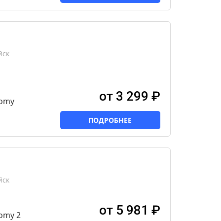
йск
от 3 299 ₽
nomy
ПОДРОБНЕЕ
йск
от 5 981 ₽
omy 2