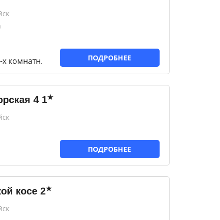
йск
а
ПОДРОБНЕЕ
-х комнатн.
★
орская 4
1
йск
ПОДРОБНЕЕ
★
ой косе
2
йск