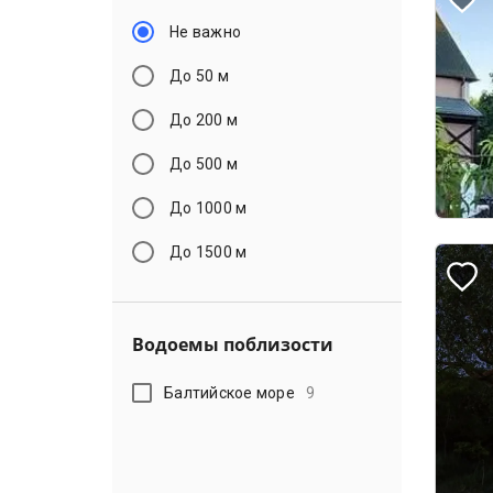
Не важно
До 50 м
До 200 м
До 500 м
До 1000 м
До 1500 м
Водоемы поблизости
Балтийское море
9