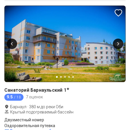
★
Санаторий Барнаульский
1
9.5
7 оценок
/ 10
Барнаул
·
380
м до
реки Оби
Крытый подогреваемый бассейн
Двухместный номер
Оздоровительная путевка