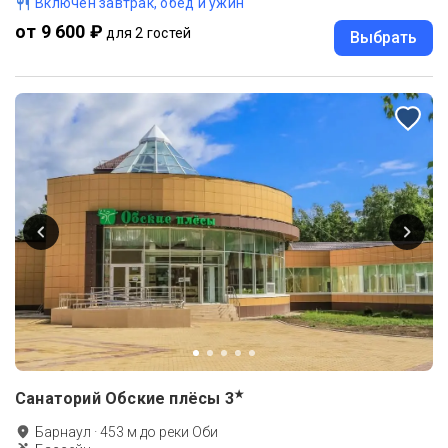
Включен завтрак, обед и ужин
от 9 600 ₽
для 2 гостей
Выбрать
★
Санаторий Обские плёсы
3
Барнаул
·
453
м до
реки Оби