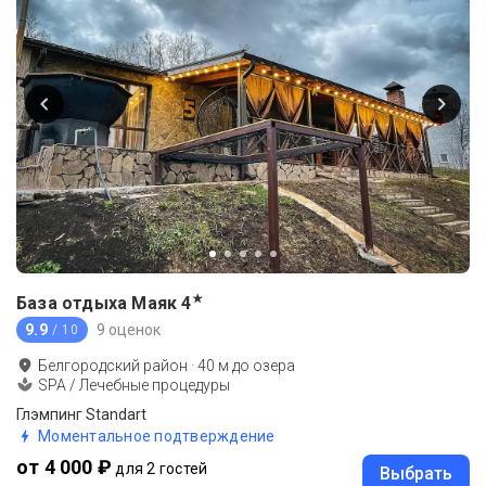
★
База отдыха Маяк
4
9.9
9 оценок
/ 10
Белгородский район
·
40
м до
озера
SPA / Лечебные процедуры
Глэмпинг Standart
Моментальное подтверждение
от 4 000 ₽
для 2 гостей
Выбрать