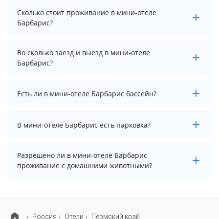
Сколько стоит проживание в мини-отеле
Барбарис?
Чтобы увидеть актуальные цены на проживание в
Во сколько заезд и выезд в мини-отеле
мини-отеле Барбарис, выберите нужные даты и
Барбарис?
количество гостей.
Заезд возможен после 14:00, а выезд необходимо
Есть ли в мини-отеле Барбарис бассейн?
осуществить до 12:00.
В мини-отеле Барбарис нет бассейна.
В мини-отеле Барбарис есть парковка?
В мини-отеле Барбарис нет парковки.
Разрешено ли в мини-отеле Барбарис
проживание с домашними животными?
Проживание с домашними животными запрещено.
Россия
Отели
Пермский край