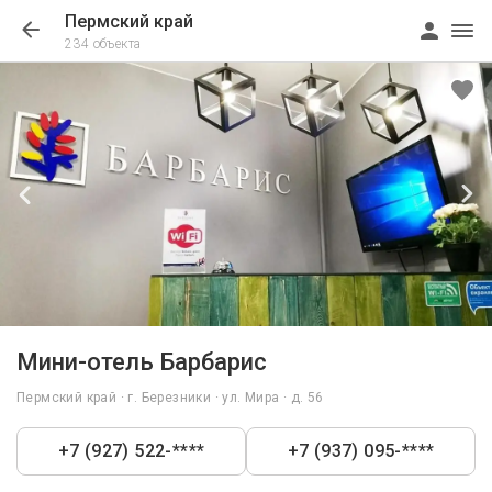
Пермский край
234 объекта
1/8
Мини-отель Барбарис
Пермский край · г. Березники · ул. Мира · д. 56
+7 (927) 522-****
+7 (937) 095-****