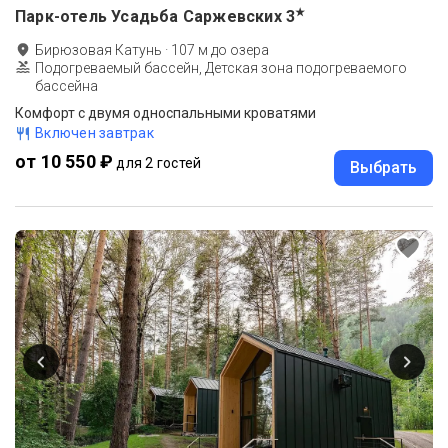
★
Парк-отель Усадьба Саржевских
3
Бирюзовая Катунь
·
107
м до
озера
Подогреваемый бассейн, Детская зона подогреваемого
бассейна
Комфорт с двумя односпальными кроватями
Включен завтрак
от 10 550 ₽
для 2 гостей
Выбрать