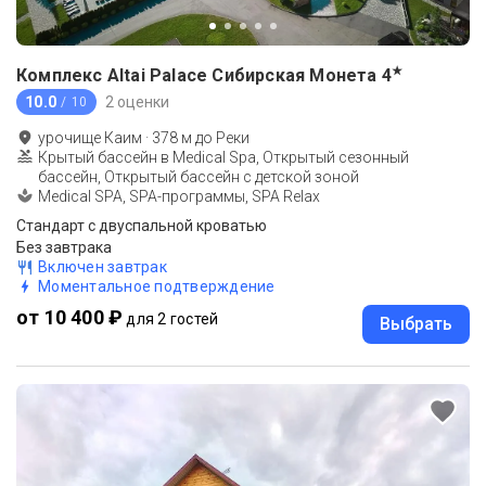
★
Комплекс Altai Palace Сибирская Монета
4
10.0
2 оценки
/ 10
урочище Каим
·
378
м до
Реки
Крытый бассейн в Medical Spa, Открытый сезонный
бассейн, Открытый бассейн с детской зоной
Medical SPA, SPA-программы, SPA Relax
Стандарт с двуспальной кроватью
Без завтрака
Включен завтрак
Моментальное подтверждение
от 10 400 ₽
для 2 гостей
Выбрать