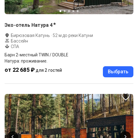
★
Эко-отель Натура
4
Бирюзовая Катунь
·
52
м до
реки Катуни
Бассейн
СПА
Барн 2-местный TWIN / DOUBLE
Натура: проживание.
от 22 685 ₽
для 2 гостей
Выбрать