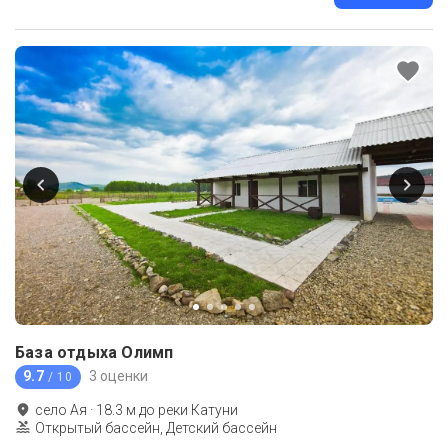
База отдыха Олимп
9.7
3 оценки
/ 10
село Ая
·
18.3
м до
реки Катуни
Открытый бассейн, Детский бассейн