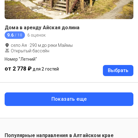
Дома в аренду Айская долина
9.6
6 оценок
/ 10
село Ая
·
290
м до
реки Маймы
Открытый бассейн
Номер "Летний"
от 2 778 ₽
для 2 гостей
Выбрать
Показать еще
Популярные направления в
Алтайском крае