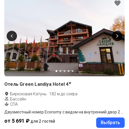
★
Отель Green Landiya Hotel
4
Бирюзовая Катунь
·
182
м до
озера
Бассейн
СПА
Двухместный номер Economy с видом на внутренний двор 2 отдельные кровати
от 5 691 ₽
для 2 гостей
Выбрать