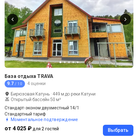
База отдыха TRAVA
9.7
4 оценки
/ 10
Бирюзовая Катунь
·
449
м до
реки Катуни
Открытый бассейн 50 м²
Стандарт-эконом двухместный 14/1
Стандартный тариф
Моментальное подтверждение
от 4 025 ₽
для 2 гостей
Выбрать