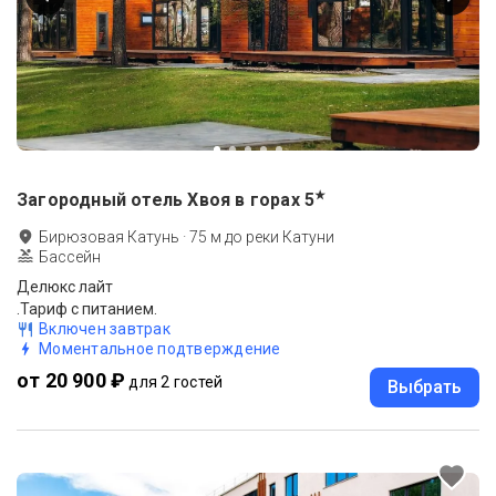
★
Загородный отель Хвоя в горах
5
Бирюзовая Катунь
·
75
м до
реки Катуни
Бассейн
Делюкс лайт
.Тариф с питанием.
Включен завтрак
Моментальное подтверждение
от 20 900 ₽
для 2 гостей
Выбрать