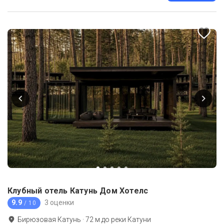
Клубный отель Катунь Дом Хотелс
9.9
3 оценки
/ 10
Бирюзовая Катунь
·
72
м до
реки Катуни