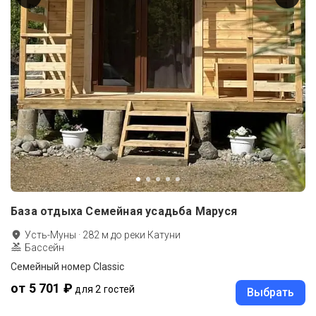
База отдыха Семейная усадьба Маруся
Усть-Муны
·
282
м до
реки Катуни
Бассейн
Семейный номер Classic
от 5 701 ₽
для 2 гостей
Выбрать