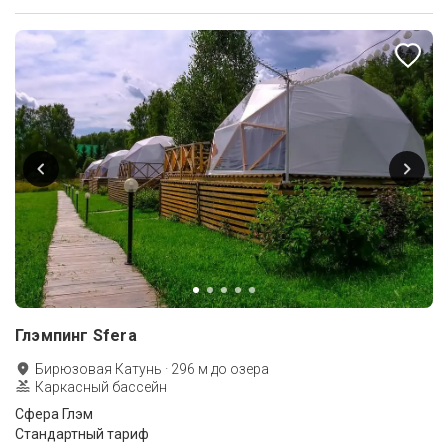
Глэмпинг Sfera
Бирюзовая Катунь
·
296
м до
озера
Каркасный бассейн
Сфера Глэм
Стандартный тариф