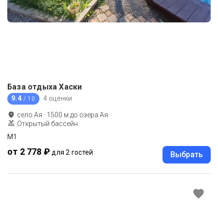
База отдыха Хаски
9.4
4 оценки
/ 10
село Ая
·
1500
м до
озера Ая
Открытый бассейн
М1
от 2 778 ₽
для 2 гостей
Выбрать