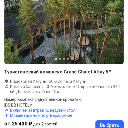
★
Туристический комплекс Grand Chalet Altay
5
Бирюзовая Катунь
·
50
м до
реки Катуни
Крытый бассейн в СПА-комплексе, Открытый бассейн 940
м², Детская зона бассейна
Номер Компакт c двуспальной кроватью
IDS BB HOTEL n
Включен завтрак "шведский стол"
Моментальное подтверждение
от 25 400 ₽
для 2 гостей
Выбрать