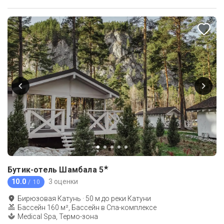
★
Бутик-отель Шамбала
5
10.0
3 оценки
/ 10
Бирюзовая Катунь
·
50
м до
реки Катуни
Бассейн 160 м², Бассейн в Спа-комплексе
Medical Spa, Термо-зона