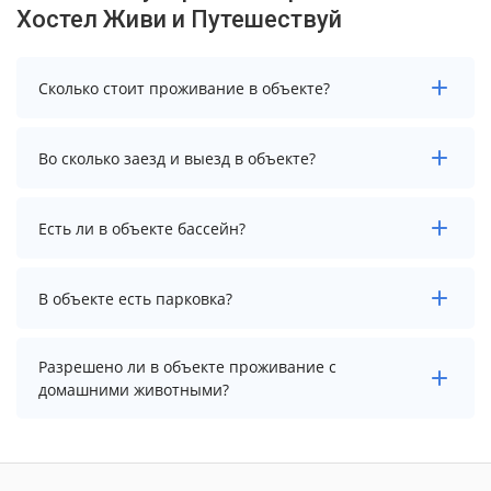
Хостел Живи и Путешествуй
Сколько стоит проживание в объекте?
Стоимость проживания в объекте начинается от 2705
Во сколько заезд и выезд в объекте?
рублей. Чтобы увидеть актуальные цены на
проживание, выберите нужные даты и количество
гостей.
Заезд возможен после 14:00, а выезд необходимо
Есть ли в объекте бассейн?
осуществить до 12:00.
В объекте нет бассейна.
В объекте есть парковка?
В объекте нет парковки.
Разрешено ли в объекте проживание с
домашними животными?
Проживание с домашними животными разрешено.
Однако, это может оплачиваться дополнительно.