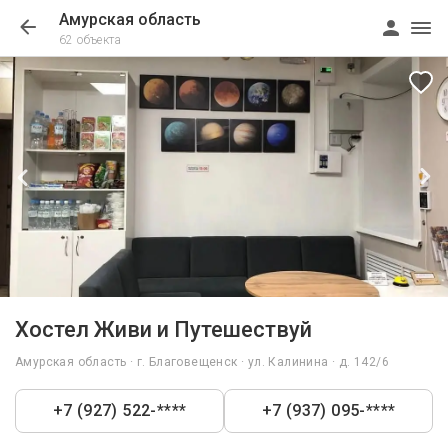
Амурская область
62 объекта
1/8
Хостел Живи и Путешествуй
Амурская область · г. Благовещенск · ул. Калинина · д. 142/6
+7 (927) 522-****
+7 (937) 095-****