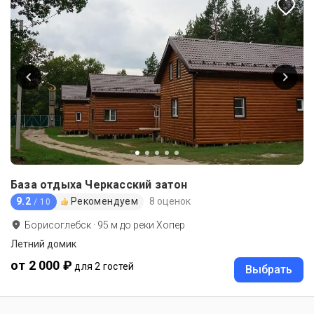
База отдыха Черкасский затон
9.2
Рекомендуем
8 оценок
/ 10
Борисоглебск
·
95
м до
реки Хопер
Летний домик
от 2 000 ₽
для 2 гостей
Выбрать