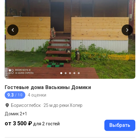
Гостевые дома Васькины Домики
9.3
4 оценки
/ 10
Борисоглебск
·
25
м до
реки Хопер
Домик 2+1
от 3 500 ₽
для 2 гостей
Выбрать