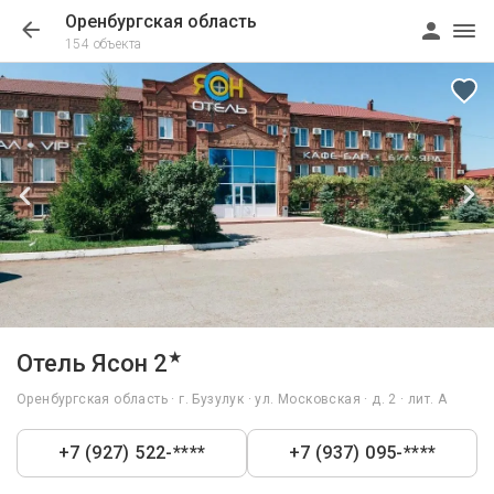
Оренбургская область
154 объекта
1/17
★
Отель Ясон 2
Оренбургская область · г. Бузулук · ул. Московская · д. 2 · лит. А
+7 (927) 522-****
+7 (937) 095-****