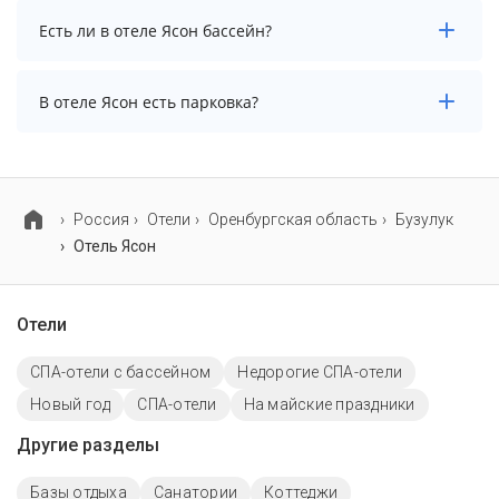
Заезд возможен после 12:00, а выезд необходимо
Есть ли в отеле Ясон бассейн?
осуществить до 12:00.
В отеле Ясон есть бассейн.
В отеле Ясон есть парковка?
В отеле Ясон есть парковка, уточните информацию
перед бронированием у менеджера, возможно, услуга
оплачивается отдельно.
Россия
Отели
Оренбургская область
Бузулук
Отель Ясон
Отели
СПА-отели с бассейном
Недорогие СПА-отели
Новый год
СПА-отели
На майские праздники
Другие разделы
Базы отдыха
Санатории
Коттеджи