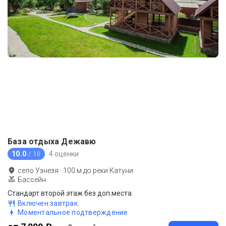
База отдыха Дежавю
10.0
4 оценки
/ 10
село Узнезя
·
100
м до
реки Катуни
Бассейн
Стандарт второй этаж без доп.места
Включен завтрак
Моментальное подтверждение