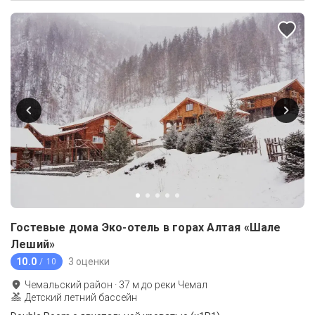
Гостевые дома Эко-отель в горах Алтая «Шале
Леший»
10.0
3 оценки
/ 10
Чемальский район
·
37
м до
реки Чемал
Детский летний бассейн