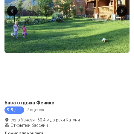
База отдыха Феникс
9.9
7 оценок
/ 10
село Узнезя
·
60.4
м до
реки Катуни
Открытый бассейн
Домик для ночлега