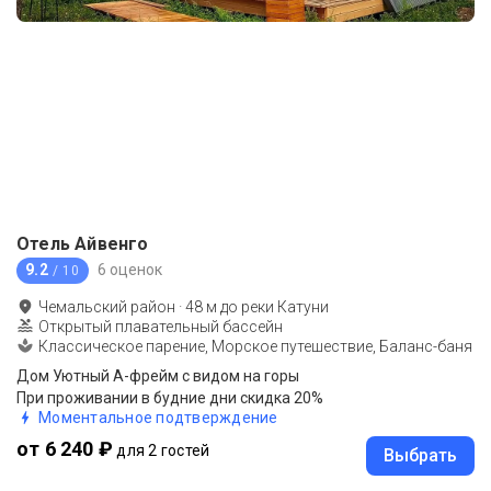
Отель Айвенго
9.2
6 оценок
/ 10
Чемальский район
·
48
м до
реки Катуни
Открытый плавательный бассейн
Классическое парение, Морское путешествие, Баланс-баня
Дом Уютный А-фрейм с видом на горы
При проживании в будние дни скидка 20%
Моментальное подтверждение
от 6 240 ₽
для 2 гостей
Выбрать