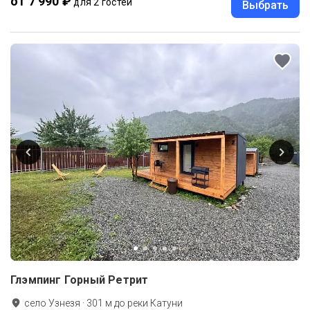
от 7 990 ₽
для 2 гостей
Выбрать
Глэмпинг Горный Ретрит
село Узнезя
·
301
м до
реки Катуни