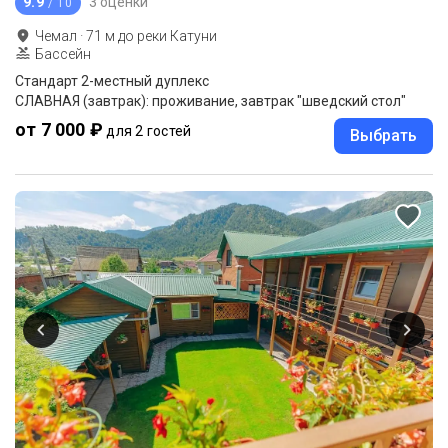
9.9
3 оценки
/ 10
Чемал
·
71
м до
реки Катуни
Бассейн
Стандарт 2-местный дуплекс
СЛАВНАЯ (завтрак): проживание, завтрак "шведский стол"
от 7 000 ₽
для 2 гостей
Выбрать