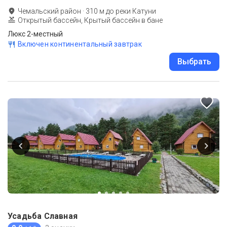
Чемальский район
·
310
м до
реки Катуни
Открытый бассейн, Крытый бассейн в бане
Люкс 2-местный
Включен континентальный завтрак
Выбрать
Усадьба Славная