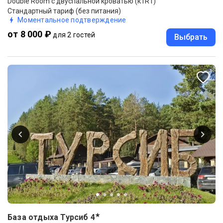
Double Room с двуспальной кроватью (к1R1)
Стандартный тариф (без питания)
Моментальное подтверждение
от 8 000 ₽
для 2 гостей
Выбрать
★
База отдыха Турсиб
4