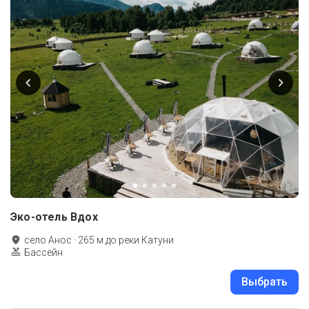
Эко-отель Вдох
село Анос
·
265
м до
реки Катуни
Бассейн
Выбрать