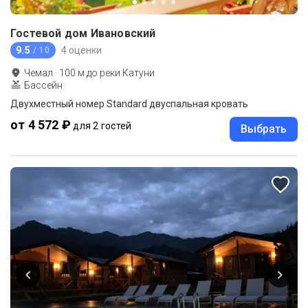
Гостевой дом Ивановский
9.5
4 оценки
/ 10
Чемал
·
100
м до
реки Катуни
Бассейн
Двухместный номер Standard двуспальная кровать
от 4 572 ₽
для 2 гостей
Выбрать