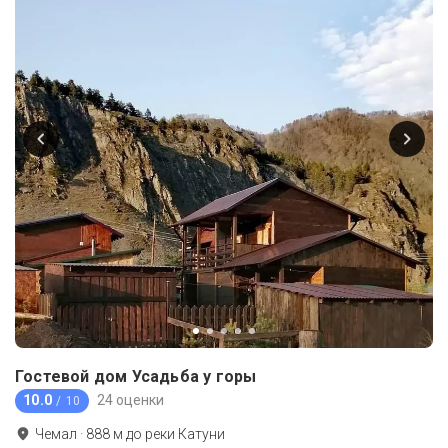
Гостевой дом Усадьба у горы
10.0
24 оценки
/ 10
Чемал
·
888
м до
реки Катуни