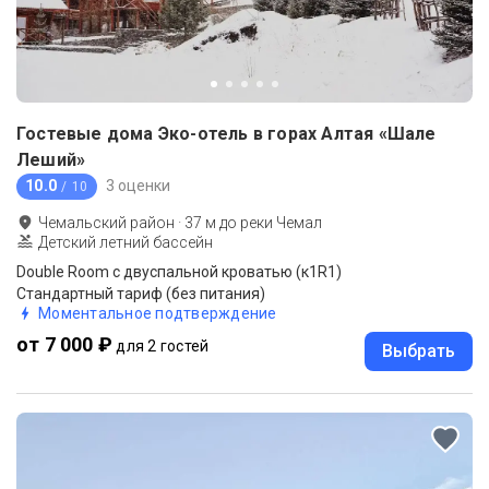
Гостевые дома Эко-отель в горах Алтая «Шале
Леший»
10.0
3 оценки
/ 10
Чемальский район
·
37
м до
реки Чемал
Детский летний бассейн
Double Room с двуспальной кроватью (к1R1)
Стандартный тариф (без питания)
Моментальное подтверждение
от 7 000 ₽
для 2 гостей
Выбрать