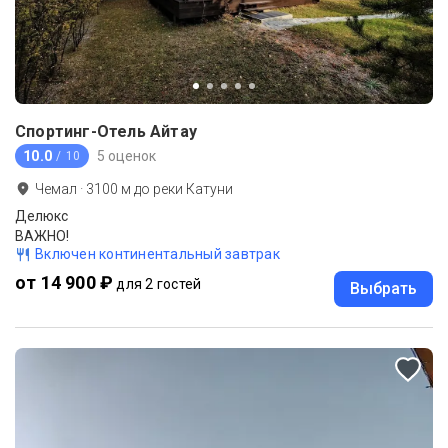
Спортинг-Отель Айтау
10.0
5 оценок
/ 10
Чемал
·
3100
м до
реки Катуни
Делюкс
ВАЖНО!
Включен континентальный завтрак
от 14 900 ₽
для 2 гостей
Выбрать