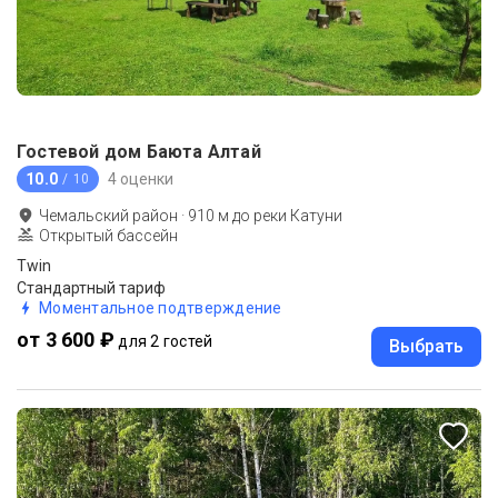
Гостевой дом Баюта Алтай
10.0
4 оценки
/ 10
Чемальский район
·
910
м до
реки Катуни
Открытый бассейн
Twin
Стандартный тариф
Моментальное подтверждение
от 3 600 ₽
для 2 гостей
Выбрать