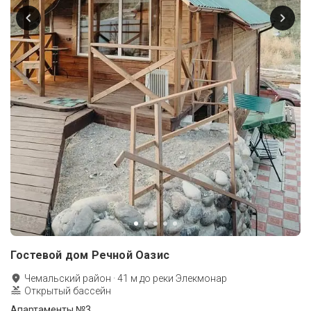
Гостевой дом Речной Оазис
Чемальский район
·
41
м до
реки Элекмонар
Открытый бассейн
Апартаменты №3