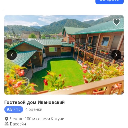
Гостевой дом Ивановский
9.5
4 оценки
/ 10
Чемал
·
100
м до
реки Катуни
Бассейн