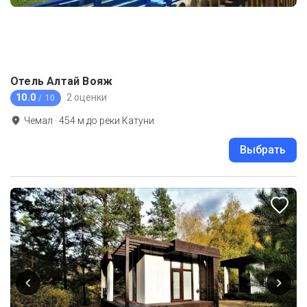
Отель Алтай Вояж
10.0
2 оценки
/ 10
Чемал
·
454
м до
реки Катуни
Выбрать