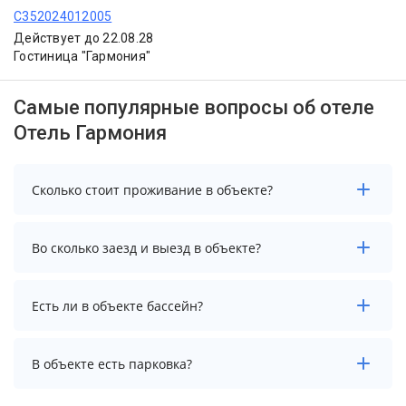
С352024012005
Действует до 22.08.28
Гостиница "Гармония"
Самые популярные вопросы об отеле
Отель Гармония
Сколько стоит проживание в объекте?
Стоимость проживания в объекте начинается от 2312
Во сколько заезд и выезд в объекте?
рублей. Чтобы увидеть актуальные цены на
проживание, выберите нужные даты и количество
гостей.
Заезд возможен после 13:00, а выезд необходимо
Есть ли в объекте бассейн?
осуществить до 12:00.
В объекте нет бассейна.
В объекте есть парковка?