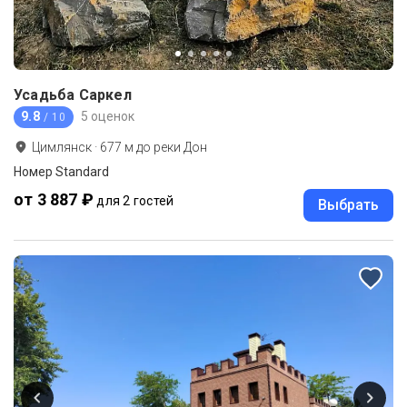
Усадьба Саркел
9.8
5 оценок
/ 10
Цимлянск
·
677
м до
реки Дон
Номер Standard
от 3 887 ₽
для 2 гостей
Выбрать