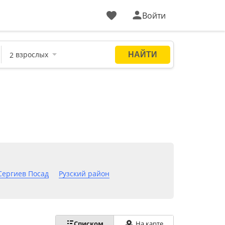
Войти
Сергиев Посад
Рузский район
Списком
На карте