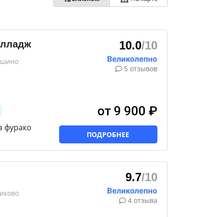
илладж
10.0
/10
ушино
5 отзывов
от 9 900 ₽
а фурако
ПОДРОБНЕЕ
9.7
/10
никово
4 отзыва