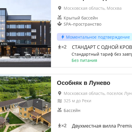
Московская область, Москва
Крытый бассейн
SPA–пространство
Моментальное подтверждение
СТАНДАРТ С ОДНОЙ КРО
×
2
Стандартный тариф без завт
Без питания
Особняк в Лунево
Московская область, поселок Лун
325
м до
Реки
Бассейн
Двухместная вилла Prem
×
2