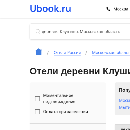
Москва
Отели России
Московская облас
Отели деревни Клуш
Попу
Моментальное
Моск
подтверждение
Мыти
Оплата при заселении
рек