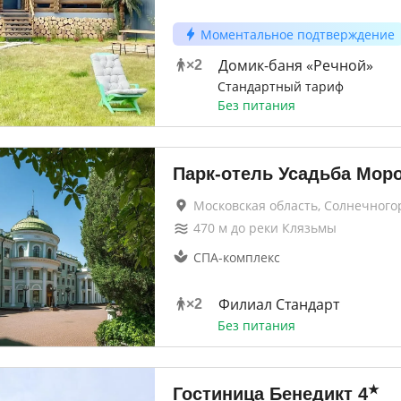
Моментальное подтверждение
Домик-баня «Речной»
×
2
Стандартный тариф
Без питания
Парк-отель Усадьба Мор
Московская область, Солнечного
470
м до
реки Клязьмы
СПА-комплекс
Филиал Стандарт
×
2
Без питания
★
Гостиница Бенедикт
4