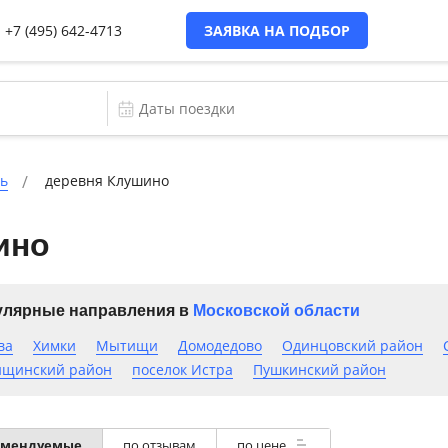
+7 (495) 642-4713
ЗАЯВКА НА ПОДБОР
ть
деревня Клушино
ино
лярные направления в
Московской области
ва
Химки
Мытищи
Домодедово
Одинцовский район
щинский район
поселок Истра
Пушкинский район
омендуемые
по отзывам
по цене