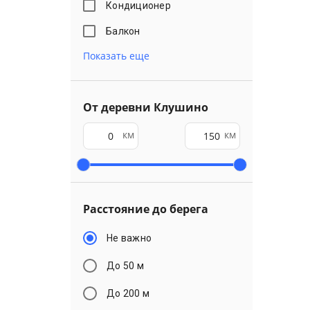
Кондиционер
Балкон
Показать еще
От деревни Клушино
км
км
Расстояние до берега
Не важно
До 50 м
До 200 м