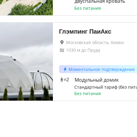
двуспальная кровать
Без питания
Глэмпинг ПаиАкс
Московская область, Химки
1030
м до
Пруда
Моментальное подтверждение
Модульный домик
×
2
Стандартный тариф (без пит
Без питания