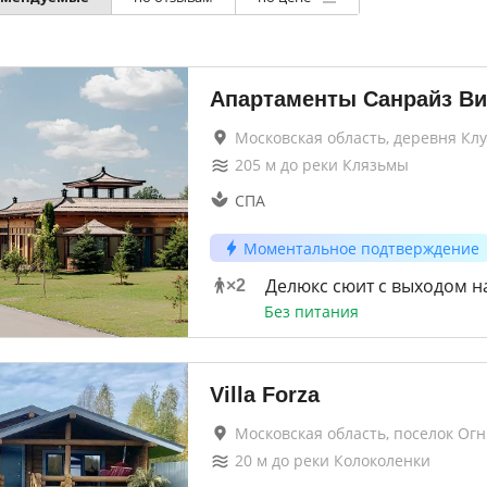
Апартаменты Санрайз В
Московская область, деревня Кл
205
м до
реки Клязьмы
СПА
Моментальное подтверждение
Делюкс сюит с выходом н
×
2
Без питания
Villa Forza
Московская область, поселок Ог
20
м до
реки Колоколенки